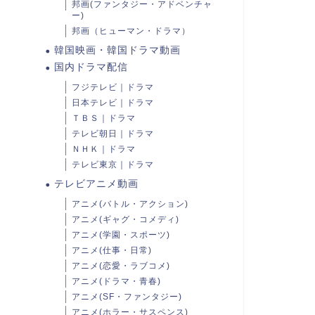
邦画(ファンタジー・アドベンチャ
ー)
邦画（ヒューマン・ドラマ）
韓国映画・韓国ドラマ動画
国内ドラマ配信
フジテレビ｜ドラマ
日本テレビ｜ドラマ
ＴＢＳ｜ドラマ
テレビ朝日｜ドラマ
ＮＨＫ｜ドラマ
テレビ東京｜ドラマ
テレビアニメ動画
アニメ(バトル・アクション)
アニメ(ギャグ・コメディ)
アニメ(学園・スポーツ)
アニメ(仕事・日常)
アニメ(恋愛・ラブコメ)
アニメ(ドラマ・青春)
アニメ(SF・ファンタジー)
アニメ(ホラー・サスペンス)