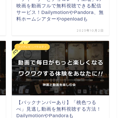
映画を動画フルで無料視聴できる配信
サービス！DailymotionやPandora、無
料ホームシアターやopenloadも
日
2023年10月2日
フジテレビ｜バラエティ
【バックナンバーあり】「桃色つる
べ」見逃し動画を無料視聴する方法！
DailymotionやPandoraも