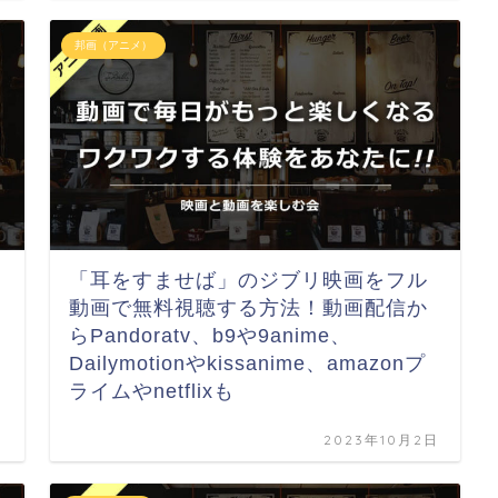
邦画（アニメ）
「耳をすませば」のジブリ映画をフル
動画で無料視聴する方法！動画配信か
らPandoratv、b9や9anime、
Dailymotionやkissanime、amazonプ
ライムやnetflixも
日
2023年10月2日