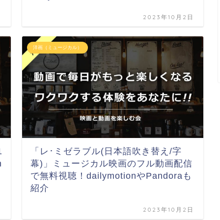
日
2023年10月2日
洋画（ミュージカル）
1
「レ･ミゼラブル(日本語吹き替え/字
n
幕)」ミュージカル映画のフル動画配信
で無料視聴！dailymotionやPandoraも
紹介
日
2023年10月2日