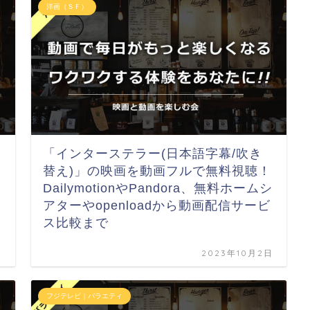
洋画（ＳＦ）
「インターステラー(日本語字幕/吹き
替え)」の映画を動画フルで無料視聴！
DailymotionやPandora、無料ホームシ
アターやopenloadから動画配信サービ
ス比較まで
日
2023年10月2日
フジテレビ｜バラエティ