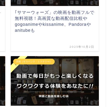
料
｢サマーウォーズ」の映画を動画フルで
無料視聴！高画質な動画配信比較や
gogoanimeやkissanime、Pandoraや
anitubeも
日
2023年10月2日
洋画（サスペンス・ミステリー）