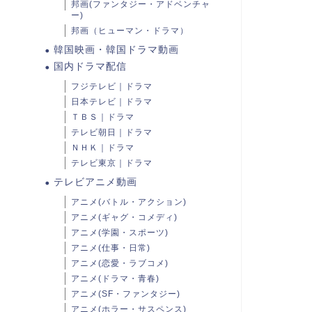
邦画(ファンタジー・アドベンチャ
ー)
邦画（ヒューマン・ドラマ）
韓国映画・韓国ドラマ動画
国内ドラマ配信
フジテレビ｜ドラマ
日本テレビ｜ドラマ
ＴＢＳ｜ドラマ
テレビ朝日｜ドラマ
ＮＨＫ｜ドラマ
テレビ東京｜ドラマ
テレビアニメ動画
アニメ(バトル・アクション)
アニメ(ギャグ・コメディ)
アニメ(学園・スポーツ)
アニメ(仕事・日常)
アニメ(恋愛・ラブコメ)
アニメ(ドラマ・青春)
アニメ(SF・ファンタジー)
アニメ(ホラー・サスペンス)