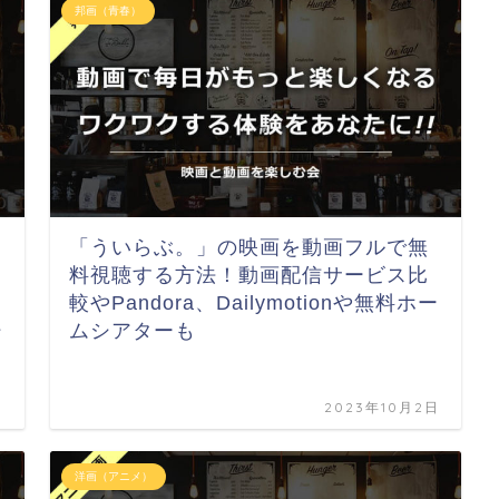
邦画（青春）
「ういらぶ。」の映画を動画フルで無
料視聴する方法！動画配信サービス比
較やPandora、Dailymotionや無料ホー
シ
ムシアターも
日
2023年10月2日
洋画（アニメ）