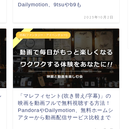
Dailymotion、9tsuやb9も
日
2023年10月2日
洋画(ファンタジー・アドベンチャー)
ル
「マレフィセント(吹き替え/字幕)」の
映画を動画フルで無料視聴する方法！
PandoraやDailymotion、無料ホームシ
アターから動画配信サービス比較まで