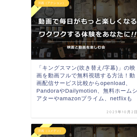
洋画（アクション）
「キングスマン(吹き替え/字幕)」の映
画を動画フルで無料視聴する方法！動
画配信サービス比較からopenload、
PandoraやDailymotion、無料ホーム
アターやamazonプライム、netflixも
2023年10月2
洋画（コメディ）