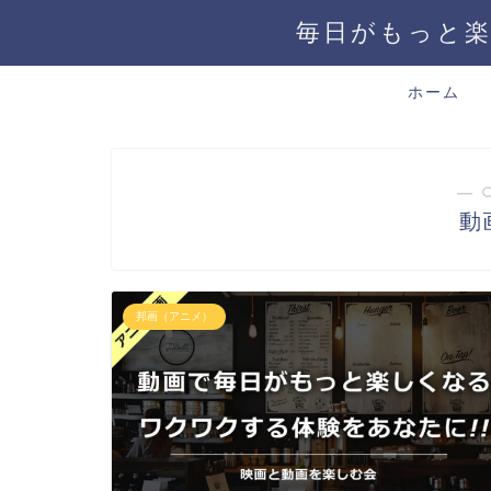
毎日がもっと楽
ホーム
― 
動
邦画（アニメ）