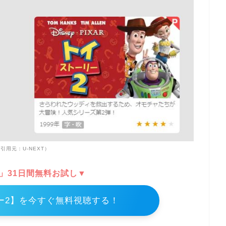
引用元：U-NEXT）
T」31日間無料お試し▼
ー2】を今すぐ無料視聴する！