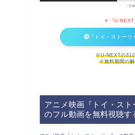
（画像
▼「U-NEX
『トイ・ストーリ
※U-NEXTの3
※無料期間の解
アニメ映画『トイ・スト
のフル動画を無料視聴す