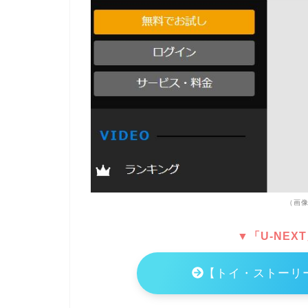
（画像
▼「U-NEX
【トイ・ストーリ