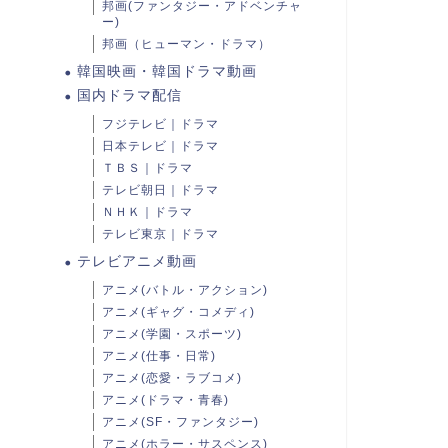
邦画(ファンタジー・アドベンチャ
ー)
邦画（ヒューマン・ドラマ）
韓国映画・韓国ドラマ動画
国内ドラマ配信
フジテレビ｜ドラマ
日本テレビ｜ドラマ
ＴＢＳ｜ドラマ
テレビ朝日｜ドラマ
ＮＨＫ｜ドラマ
テレビ東京｜ドラマ
テレビアニメ動画
アニメ(バトル・アクション)
アニメ(ギャグ・コメディ)
アニメ(学園・スポーツ)
アニメ(仕事・日常)
アニメ(恋愛・ラブコメ)
アニメ(ドラマ・青春)
アニメ(SF・ファンタジー)
アニメ(ホラー・サスペンス)