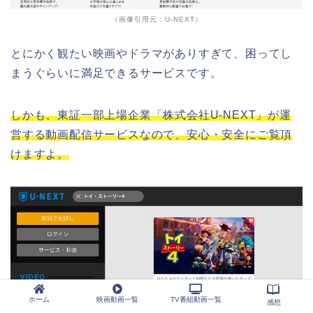
（画像引用元：U-NEXT）
とにかく観たい映画やドラマがありすぎて、困ってし
まうぐらいに満足できるサービスです。
しかも、東証一部上場企業「株式会社U-NEXT」が運
営する動画配信サービスなので、安心・安全にご覧頂
けますよ。
ホーム
映画動画一覧
TV番組動画一覧
感想