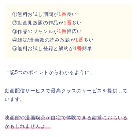
①無料お試し期間が
1番
長い
②動画見放題の作品が
1番
多い
③作品のジャンルが
1番
幅広い
④雑誌/漫画数の読み放題が
1番
多い
⑤無料お試し登録と解約が
1番
簡単
上記5つのポイントからわかるように、
動画配信サービスで最高クラスのサービスを提供して
います。
映画館や漫画喫茶が自宅で体験できる錯覚におちいる
かもしれませんよ！