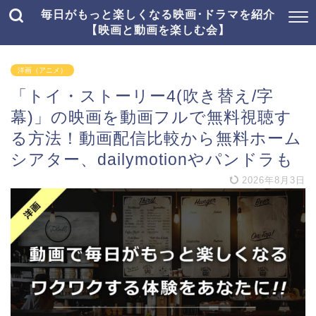
毎日がもっと楽しくなる映画･ドラマを紹介
【映画と動画を楽しむ会】
洋画（アニメ）
「トイ・ストーリー4(吹き替え/字
幕)」の映画を動画フルで無料視聴す
る方法！動画配信比較から無料ホーム
シアター、dailymotionやパンドラも
2026年8月3日