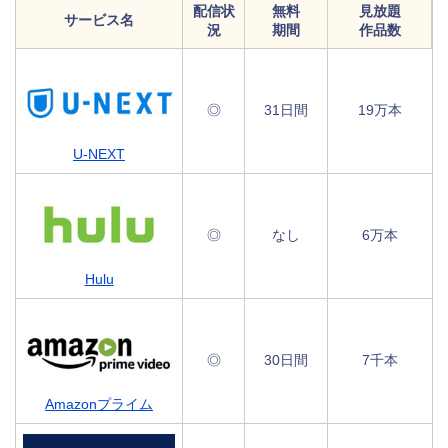
配信状
無料
見放題
サービス名
況
期間
作品数
◎
31日間
19万本
U-NEXT
◎
なし
6万本
Hulu
◎
30日間
7千本
Amazonプライム