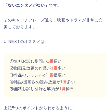
「ないエンタメがない」
です。
そのキャッチフレーズ通り、映画やドラマが非常に充
実しております。
U-NEXTのオススメは、
①無料お試し期間が
1番
長い
②動画見放題の作品が
1番
多い
③作品のジャンルが
1番
幅広い
④雑誌/漫画数の読み放題が
1番
多い
⑤無料お試し登録と解約が
1番
簡単
上記5つのポイントからわかるように、