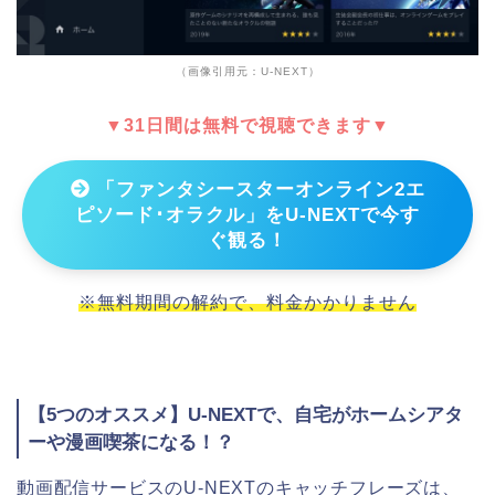
（画像引用元：U-NEXT）
▼31日間は無料で視聴できます▼
「ファンタシースターオンライン2エ
ピソード･オラクル」をU-NEXTで今す
ぐ観る！
※無料期間の解約で、料金かかりません
【5つのオススメ】U-NEXTで、自宅がホームシアタ
ーや漫画喫茶になる！？
動画配信サービスのU-NEXTのキャッチフレーズは、