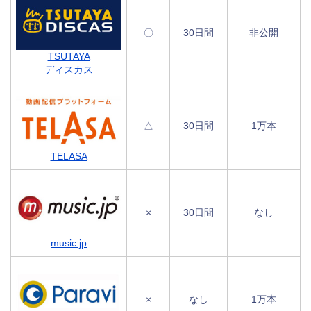
〇
30日間
非公開
TSUTAYA
ディスカス
△
30日間
1万本
TELASA
×
30日間
なし
music.jp
×
なし
1万本