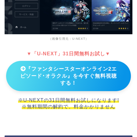
（画像引用元：U-NEXT）
▼「U-NEXT」31日間無料お試し▼
『ファンタシースターオンライン2エ
ピソード･オラクル』を今すぐ無料視聴
する！
※U-NEXTの31日間無料お試しになります!
※無料期間の解約で、料金かかりません