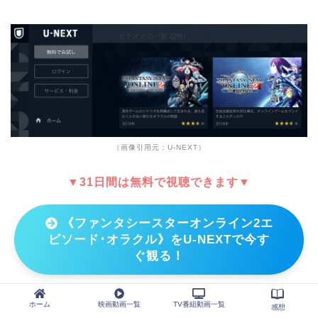
（画像引用元：U-NEXT）
▼31日間は無料で視聴できます▼
《ファンタシースターオンライン2エ
ピソード･オラクル》をU-NEXTで今す
ぐ観る！
※※無料期間の解約で、料金かかりません
ホーム
映画動画一覧
TV番組動画一覧
感想