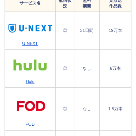
配信状
無料
見放題
サービス名
況
期間
作品数
◎
31日間
19万本
U-NEXT
◎
なし
6万本
Hulu
◎
なし
1.5万本
FOD