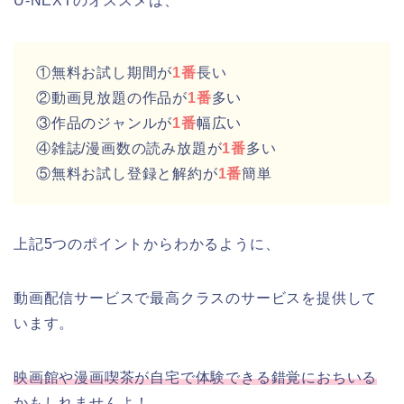
U-NEXTのオススメは、
①無料お試し期間が
1番
長い
②動画見放題の作品が
1番
多い
③作品のジャンルが
1番
幅広い
④雑誌/漫画数の読み放題が
1番
多い
⑤無料お試し登録と解約が
1番
簡単
上記5つのポイントからわかるように、
動画配信サービスで最高クラスのサービスを提供して
います。
映画館や漫画喫茶が自宅で体験できる錯覚におちいる
かもしれませんよ！