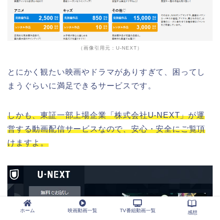
（画像引用元：U-NEXT）
とにかく観たい映画やドラマがありすぎて、困ってし
まうぐらいに満足できるサービスです。
しかも、東証一部上場企業「株式会社U-NEXT」が運
営する動画配信サービスなので、安心・安全にご覧頂
けますよ。
ホーム
映画動画一覧
TV番組動画一覧
感想