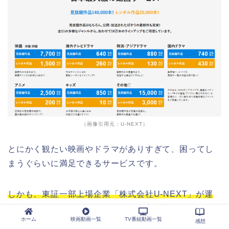
（画像引用元：U-NEXT）
とにかく観たい映画やドラマがありすぎて、困ってし
まうぐらいに満足できるサービスです。
しかも、東証一部上場企業「株式会社U-NEXT」が運
営する動画配信サービスなので、安心・安全にご覧頂
ホーム
映画動画一覧
TV番組動画一覧
けますよ。
感想