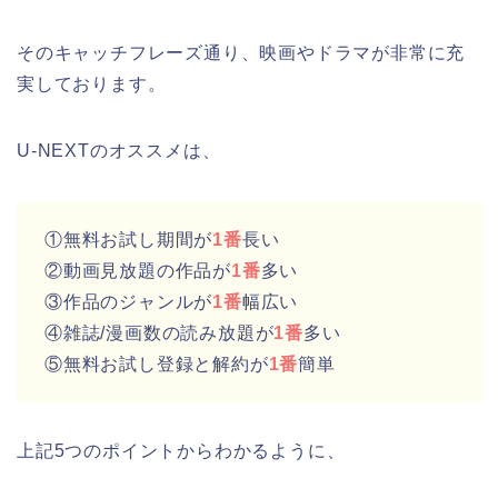
そのキャッチフレーズ通り、映画やドラマが非常に充
実しております。
U-NEXTのオススメは、
①無料お試し期間が
1番
長い
②動画見放題の作品が
1番
多い
③作品のジャンルが
1番
幅広い
④雑誌/漫画数の読み放題が
1番
多い
⑤無料お試し登録と解約が
1番
簡単
上記5つのポイントからわかるように、