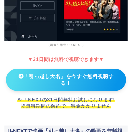
（画像引用元：U-NEXT）
▼31日間は無料で視聴できます▼
「引っ越し大名」を今すぐ無料視聴す
る！
※U-NEXTの31日間無料お試しになります!
※無料期間の解約で、料金かかりません
U-NEXTで映画『引っ越し大名』の動画を無料視