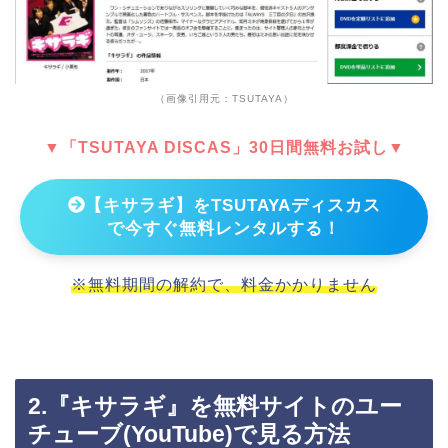
（画像引用元：TSUTAYA）
▼「TSUTAYA DISCAS」30日間無料お試し▼
【キサラギ】をTSUTAYAディスカス
で今すぐ無料レンタルする！
※無料期間の解約で、料金かかりません
2.『キサラギ』を無料サイトのユー
チューブ(YouTube)で見る方法