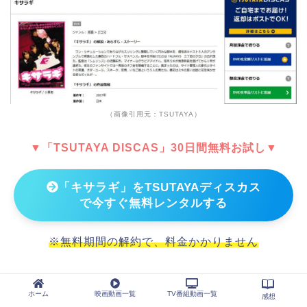
（画像引用元：TSUTAYA）
▼「TSUTAYA DISCAS」30日間無料お試し▼
「キサラギ」をTSUTAYAディスカス
で今すぐ無料レンタルする
※無料期間の解約で、料金かかりません
ホーム
映画動画一覧
TV番組動画一覧
感想