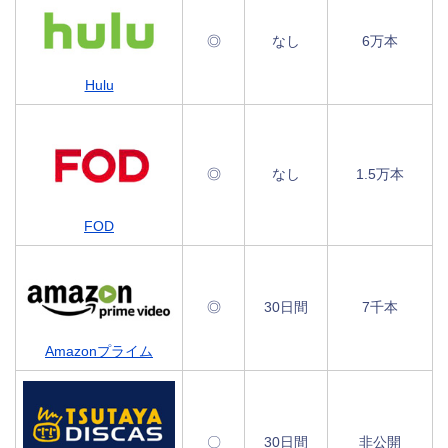
◎
なし
6万本
Hulu
◎
なし
1.5万本
FOD
◎
30日間
7千本
Amazonプライム
〇
30日間
非公開