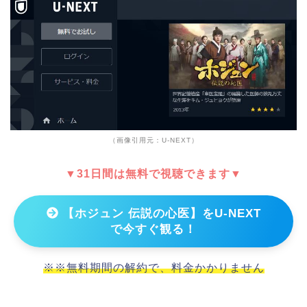
（画像引用元：U-NEXT）
▼31日間は無料で視聴できます▼
【ホジュン 伝説の心医】をU-NEXT
で今すぐ観る！
※※無料期間の解約で、料金かかりません