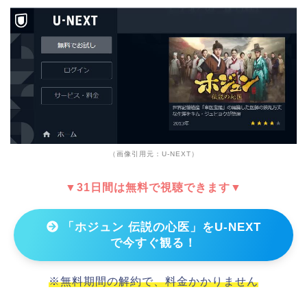
（画像引用元：U-NEXT）
▼31日間は無料で視聴できます▼
「ホジュン 伝説の心医」をU-NEXT
で今すぐ観る！
※無料期間の解約で、料金かかりません