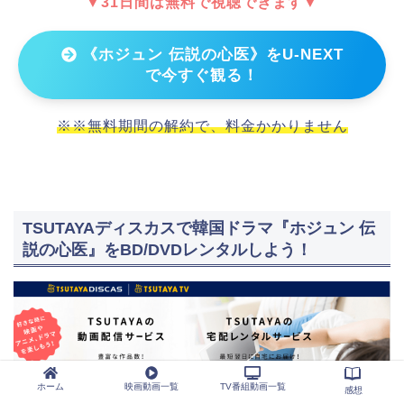
▼31日間は無料で視聴できます▼
《ホジュン 伝説の心医》をU-NEXT
で今すぐ観る！
※※無料期間の解約で、料金かかりません
TSUTAYAディスカスで韓国ドラマ『ホジュン 伝
説の心医』をBD/DVDレンタルしよう！
ホーム
映画動画一覧
TV番組動画一覧
感想