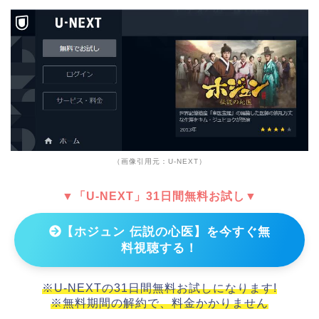
（画像引用元：U-NEXT）
▼「U-NEXT」31日間無料お試し▼
【ホジュン 伝説の心医】を今すぐ無
料視聴する！
※U-NEXTの31日間無料お試しになります!
※無料期間の解約で、料金かかりません