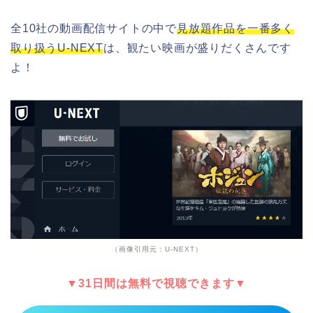
全10社の動画配信サイトの中で
見放題作品を一番多く
取り扱うU-NEXT
は、観たい映画が盛りだくさんです
よ！
（画像引用元：U-NEXT）
▼31日間は無料で視聴できます▼