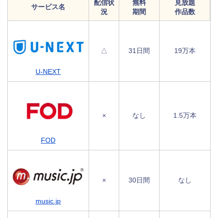
配信状
無料
見放題
サービス名
況
期間
作品数
△
31日間
19万本
U-NEXT
×
なし
1.5万本
FOD
×
30日間
なし
music.jp