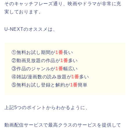
そのキャッチフレーズ通り、映画やドラマが非常に充
実しております。
U-NEXTのオススメは、
①無料お試し期間が
1番
長い
②動画見放題の作品が
1番
多い
③作品のジャンルが
1番
幅広い
④雑誌/漫画数の読み放題が
1番
多い
⑤無料お試し登録と解約が
1番
簡単
上記5つのポイントからわかるように、
動画配信サービスで最高クラスのサービスを提供して