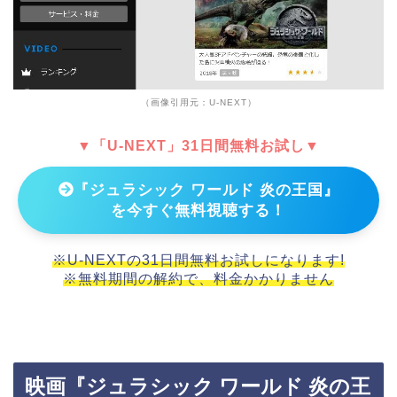
（画像引用元：U-NEXT）
▼「U-NEXT」31日間無料お試し▼
『ジュラシック ワールド 炎の王国』
を今すぐ無料視聴する！
※U-NEXTの31日間無料お試しになります!
※無料期間の解約で、料金かかりません
映画『ジュラシック ワールド 炎の王