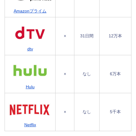
Amazonプライム
×
31日間
12万本
dtv
×
なし
6万本
Hulu
×
なし
5千本
Netflix