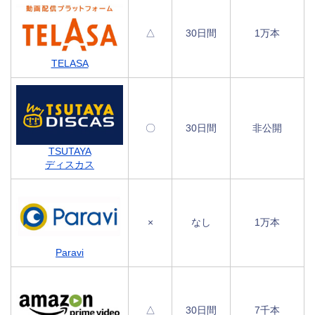
△
30日間
1万本
TELASA
〇
30日間
非公開
TSUTAYA
ディスカス
×
なし
1万本
Paravi
△
30日間
7千本