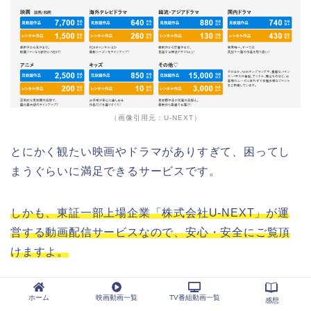
（画像引用元：U-NEXT）
とにかく観たい映画やドラマがありすぎて、困ってし
まうぐらいに満足できるサービスです。
しかも、東証一部上場企業「株式会社U-NEXT」が運
営する動画配信サービスなので、安心・安全にご覧頂
けますよ。
ホーム
映画動画一覧
TV番組動画一覧
感想