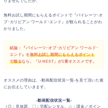
りませんでしたが、
無料お試し期間にもらえるポイントで『パイレーツ･オ
ブ･カリビアン ワールド･エンド』が観られることがわ
かりました。
結論：『パイレーツ･オブ･カリビアン ワールド･
エンド』を
無料お試し期間にもらえるポイント
で観る
なら、「U-NEXT」が1番オススメです。
オススメの理由は、-動画配信状況一覧-を見て頂いた後
にお伝えしていきます。
-動画配信状況一覧-
（◎：見放題、〇：宅配レンタル、△：課金／ポイン