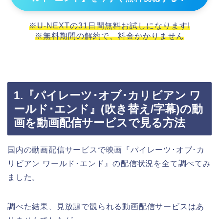
※U-NEXTの31日間無料お試しになります!
※無料期間の解約で、料金かかりません
1.『パイレーツ･オブ･カリビアン ワ
ールド･エンド』(吹き替え/字幕)の動
画を動画配信サービスで見る方法
国内の動画配信サービスで映画『パイレーツ･オブ･カ
リビアン ワールド･エンド』の配信状況を全て調べてみ
ました。
調べた結果、見放題で観られる動画配信サービスはあ