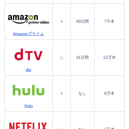
×
30日間
7千本
Amazonプライム
△
31日間
12万本
dtv
×
なし
6万本
Hulu