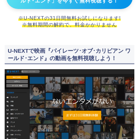
ルド･エンド」を今すぐ無料視聴する！
※U-NEXTの31日間無料お試しになります!
※無料期間の解約で、料金かかりません
U-NEXTで映画『パイレーツ･オブ･カリビアン ワ
ールド･エンド』の動画を無料視聴しよう！