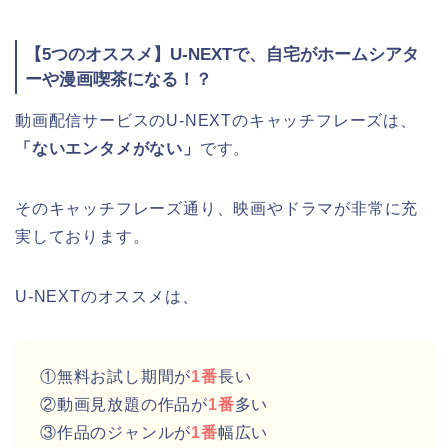
【5つのオススメ】U-NEXTで、自宅がホームシアタ
ーや漫画喫茶になる！？
動画配信サービスのU-NEXTのキャッチフレーズは、
「ないエンタメがない」
です。
そのキャッチフレーズ通り、映画やドラマが非常に充
実しております。
U-NEXTのオススメは、
①無料お試し期間が
1番
長い
②動画見放題の作品が
1番
多い
③作品のジャンルが
1番
幅広い