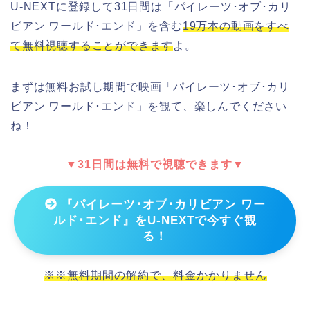
U-NEXTに登録して31日間は「パイレーツ･オブ･カリ
ビアン ワールド･エンド」を含む
19万本の動画をすべ
て無料視聴することができます
よ。
まずは無料お試し期間で映画「パイレーツ･オブ･カリ
ビアン ワールド･エンド」を観て、楽しんでください
ね！
▼31日間は無料で視聴できます▼
『パイレーツ･オブ･カリビアン ワー
ルド･エンド』をU-NEXTで今すぐ観
る！
※※無料期間の解約で、料金かかりません