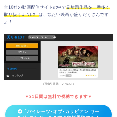
全10社の動画配信サイトの中で
見放題作品を一番多く
取り扱うU-NEXT
は、観たい映画が盛りだくさんです
よ！
（画像引用元：U-NEXT）
▼31日間は無料で視聴できます▼
「パイレーツ･オブ･カリビアン ワー