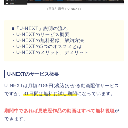
（画像引用元：U-NEXT）
■「U-NEXT」説明の流れ
・U-NEXTのサービス概要
・U-NEXTの無料登録、解約方法
・U-NEXTの5つのオススメとは
・U-NEXTのメリット、デメリット
U-NEXTのサービス概要
U-NEXTは月額2189円(税込)かかる動画配信サービス
ですが、
31日間は無料お試し期間
になっています。
期間中であれば見放題作品の動画はすべて無料視聴
が
できます。