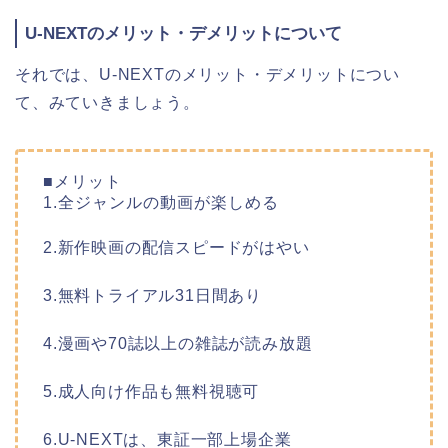
U-NEXTのメリット・デメリットについて
それでは、U-NEXTのメリット・デメリットについ
て、みていきましょう。
■メリット
1.全ジャンルの動画が楽しめる
2.新作映画の配信スピードがはやい
3.無料トライアル31日間あり
4.漫画や70誌以上の雑誌が読み放題
5.成人向け作品も無料視聴可
6.U-NEXTは、東証一部上場企業