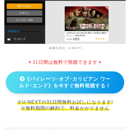
（画像引用元：U-NEXT）
▼31日間は無料で視聴できます▼
《パイレーツ･オブ･カリビアン ワー
ルド･エンド》を今すぐ無料視聴する！
※U-NEXTの31日間無料お試しになります!
※無料期間の解約で、料金かかりません