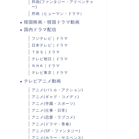
邦画(ファンタジー・アドベンチャ
ー)
邦画（ヒューマン・ドラマ）
韓国映画・韓国ドラマ動画
国内ドラマ配信
フジテレビ｜ドラマ
日本テレビ｜ドラマ
ＴＢＳ｜ドラマ
テレビ朝日｜ドラマ
ＮＨＫ｜ドラマ
テレビ東京｜ドラマ
テレビアニメ動画
アニメ(バトル・アクション)
アニメ(ギャグ・コメディ)
アニメ(学園・スポーツ)
アニメ(仕事・日常)
アニメ(恋愛・ラブコメ)
アニメ(ドラマ・青春)
アニメ(SF・ファンタジー)
アニメ(ホラー・サスペンス)