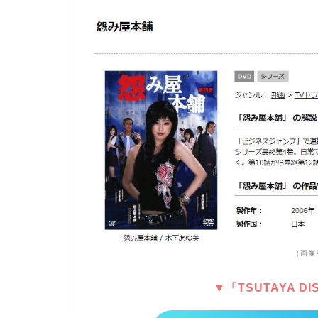
（画像
▼「TSUTAYA 