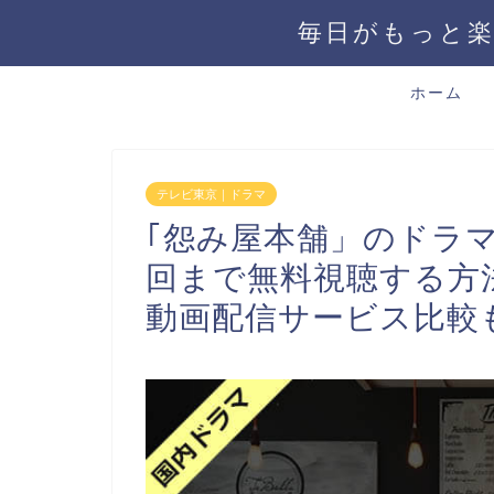
毎日がもっと楽
ホーム
テレビ東京｜ドラマ
｢怨み屋本舗」のドラ
回まで無料視聴する方
動画配信サービス比較