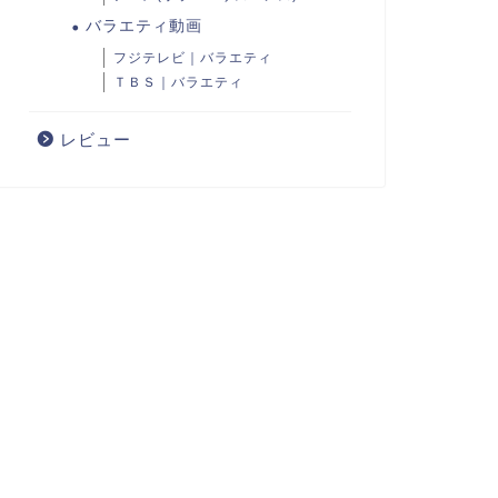
バラエティ動画
フジテレビ｜バラエティ
ＴＢＳ｜バラエティ
レビュー