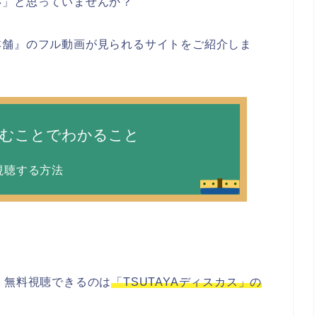
い」と思っていませんか？
本舗』のフル動画が見られるサイトをご紹介しま
読むことでわかること
視聴する方法
、無料視聴できるのは
「TSUTAYAディスカス」の