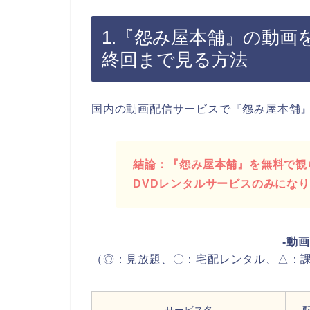
1.『怨み屋本舗』の動画
終回まで見る方法
国内の動画配信サービスで『怨み屋本舗
結論：『怨み屋本舗』を無料で観ら
DVDレンタルサービスのみにな
-動
（◎：見放題、〇：宅配レンタル、△：課
サービス名