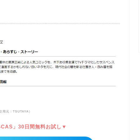
引用元：TSUTAYA）
DISCAS」30日間無料お試し▼