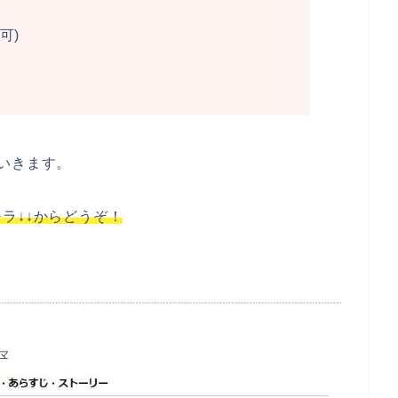
可)
いきます。
ラ↓↓からどうぞ！