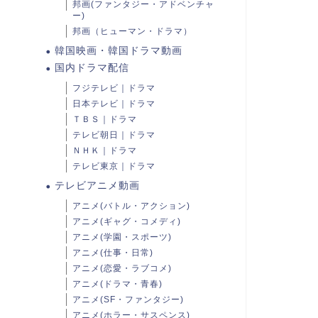
邦画(ファンタジー・アドベンチャ
ー)
邦画（ヒューマン・ドラマ）
韓国映画・韓国ドラマ動画
国内ドラマ配信
フジテレビ｜ドラマ
日本テレビ｜ドラマ
ＴＢＳ｜ドラマ
テレビ朝日｜ドラマ
ＮＨＫ｜ドラマ
テレビ東京｜ドラマ
テレビアニメ動画
アニメ(バトル・アクション)
アニメ(ギャグ・コメディ)
アニメ(学園・スポーツ)
アニメ(仕事・日常)
アニメ(恋愛・ラブコメ)
アニメ(ドラマ・青春)
アニメ(SF・ファンタジー)
アニメ(ホラー・サスペンス)