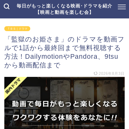
毎日がもっと楽しくなる映画･ドラマを紹介
【映画と動画を楽しむ会】
ＴＢＳ｜ドラマ
「監獄のお姫さま」のドラマを動画フ
ルで1話から最終回まで無料視聴する
方法！DailymotionやPandora、9tsu
から動画配信まで
2026年8月3日