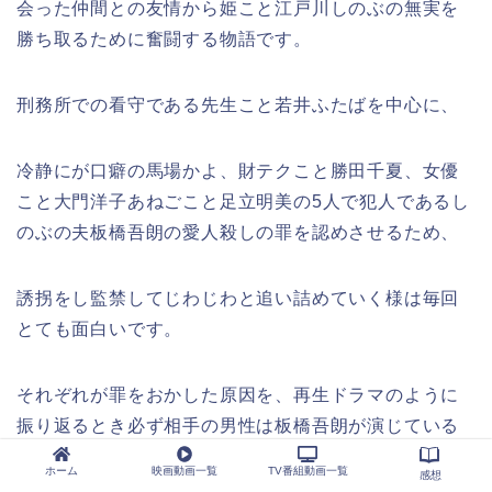
会った仲間との友情から姫こと江戸川しのぶの無実を
勝ち取るために奮闘する物語です。
刑務所での看守である先生こと若井ふたばを中心に、
冷静にが口癖の馬場かよ、財テクこと勝田千夏、女優
こと大門洋子あねごこと足立明美の5人で犯人であるし
のぶの夫板橋吾朗の愛人殺しの罪を認めさせるため、
誘拐をし監禁してじわじわと追い詰めていく様は毎回
とても面白いです。
それぞれが罪をおかした原因を、再生ドラマのように
振り返るとき必ず相手の男性は板橋吾朗が演じている
という、
ホーム
映画動画一覧
TV番組動画一覧
感想