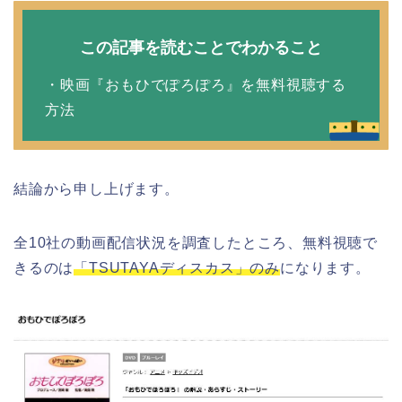
この記事を読むことでわかること
・映画『おもひでぽろぽろ』を無料視聴する
方法
結論から申し上げます。
全10社の動画配信状況を調査したところ、無料視聴で
きるのは
「TSUTAYAディスカス」のみ
になります。