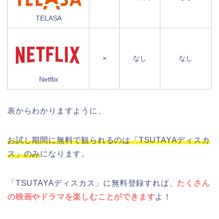
TELASA
×
なし
なし
Netflix
表からわかりますように、
お試し期間に無料で観られるのは「TSUTAYAディスカ
ス」のみ
になります。
「TSUTAYAディスカス」に無料登録すれば、
たくさん
の映画やドラマを楽しむことができます
よ！