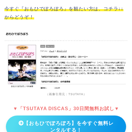
今すぐ『おもひでぽろぽろ』を観たい方は、コチラ↓↓
からどうぞ！
（画像引用元：TSUTAYA）
▼「TSUTAYA DISCAS」30日間無料お試し▼
【おもひでぽろぽろ】を今すぐ無料レ
ンタルする！