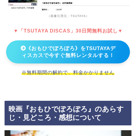
（画像引用元：TSUTAYA）
▼「TSUTAYA DISCAS」30日間無料お試し▼
《おもひでぽろぽろ》をTSUTAYAデ
ィスカスで今すぐ無料レンタルする！
※無料期間の解約で、料金かかりません
映画『おもひでぽろぽろ』のあらす
じ・見どころ・感想について