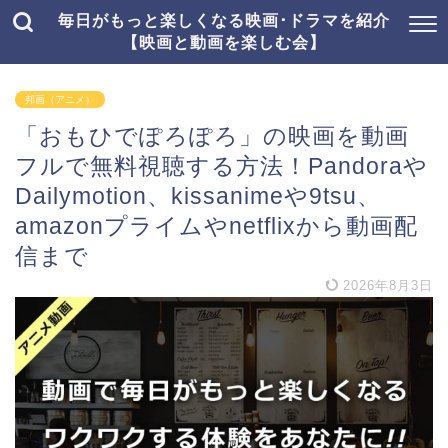
毎日がもっと楽しくなる映画･ドラマを紹介
【映画と動画を楽しむ会】
邦画（アニメ）
「おもひでぽろぽろ」の映画を動画
フルで無料視聴する方法！Pandoraや
Dailymotion、kissanimeや9tsu、
amazonプライムやnetflixから動画配
信まで
2026年8月3日