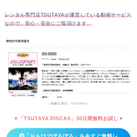
レンタル専門店TSUTAYAが運営している動画サービス
なので、安心・安全にご覧頂けます。
（画像引用元：TSUTAYA）
▼「TSUTAYA DISCAS」30日間無料お試し▼
「おもひでぽろぽろ」を今すぐ無料レ