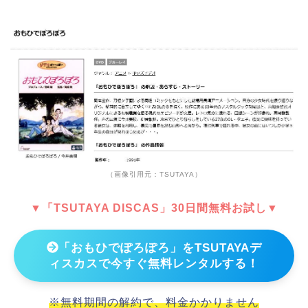
（画像引用元：TSUTAYA）
▼「TSUTAYA DISCAS」30日間無料お試し▼
「おもひでぽろぽろ」をTSUTAYAデ
ィスカスで今すぐ無料レンタルする！
※無料期間の解約で、料金かかりません