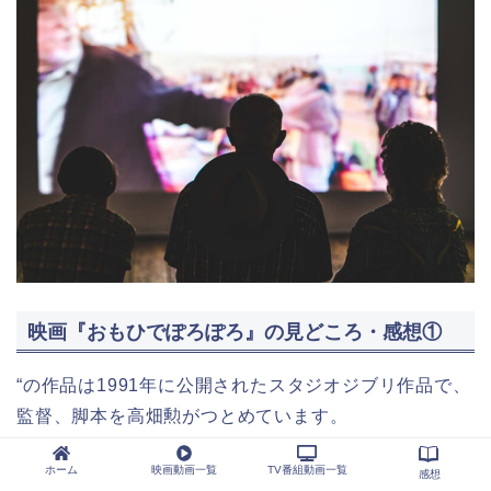
映画『おもひでぽろぽろ』の見どころ・感想①
“の作品は1991年に公開されたスタジオジブリ作品で、
監督、脚本を高畑勲がつとめています。
ホーム
映画動画一覧
TV番組動画一覧
感想
主人公は東京で働くOLタエ子で、休暇中に親戚の家に