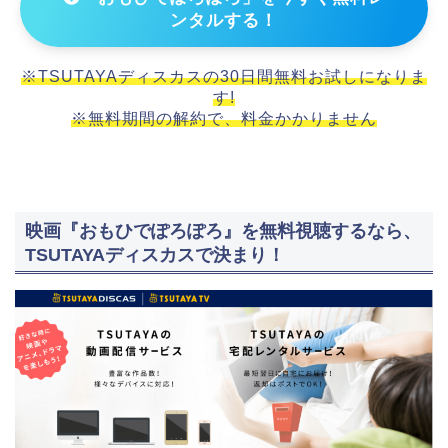
ンタルする！
※TSUTAYAディスカスの30日間無料お試しになりま
す!
※無料期間の解約で、料金かかりません
映画『おもひでぽろぽろ』を無料視聴するなら、
TSUTAYAディスカスで決まり！