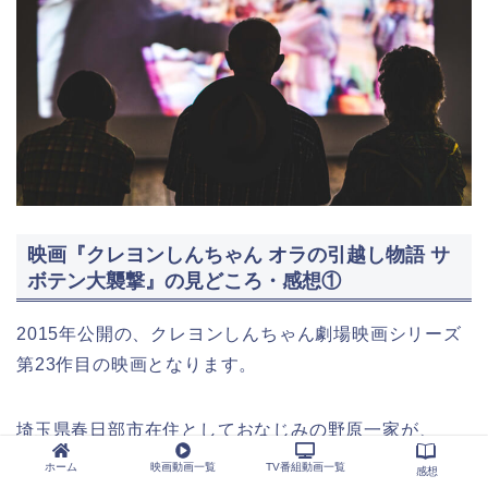
映画『クレヨンしんちゃん オラの引越し物語 サ
ボテン大襲撃』の見どころ・感想①
2015年公開の、クレヨンしんちゃん劇場映画シリーズ
第23作目の映画となります。
埼玉県春日部市在住としておなじみの野原一家が、
父・野原ひろしの転勤でメキシコに引っ越しすること
ホーム
映画動画一覧
TV番組動画一覧
感想