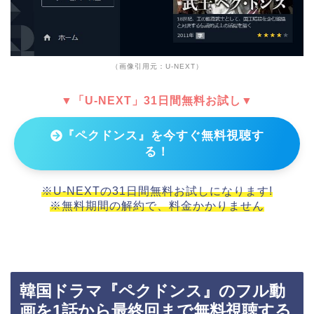
（画像引用元：U-NEXT）
▼「U-NEXT」31日間無料お試し▼
『ペクドンス』を今すぐ無料視聴す
る！
※U-NEXTの31日間無料お試しになります!
※無料期間の解約で、料金かかりません
韓国ドラマ『ペクドンス』のフル動
画を1話から最終回まで無料視聴する