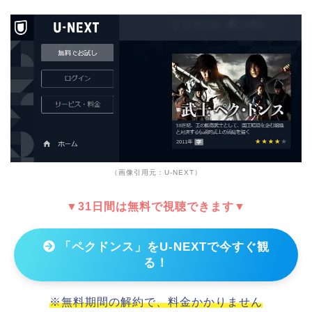
（画像引用元：U-NEXT）
▼31日間は無料で視聴できます▼
「ペクドンス」をU-NEXTで今すぐ観
る！
※無料期間の解約で、料金かかりません