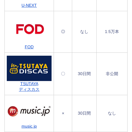
U-NEXT
◎
なし
1.5万本
FOD
〇
30日間
非公開
TSUTAYA
ディスカス
×
30日間
なし
music.jp