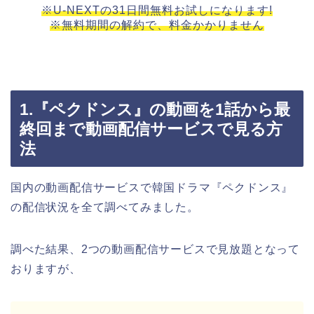
※U-NEXTの31日間無料お試しになります!
※無料期間の解約で、料金かかりません
1.『ペクドンス』の動画を1話から最
終回まで動画配信サービスで見る方
法
国内の動画配信サービスで韓国ドラマ『ペクドンス』
の配信状況を全て調べてみました。
調べた結果、2つの動画配信サービスで見放題となって
おりますが、