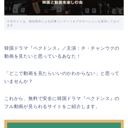
※当サイトは、独自制作による記事コンテンツ＆プロモーションを提供しており
ます。
韓国ドラマ『ペクドンス』／主演：チ・チャンウクの
動画を見たいと思っているあなた！
「どこで動画を見たらいいのかわからない」と思って
いませんか？
これから、無料で安全に韓国ドラマ『ペクドンス』の
フル動画が見られるサイトをご紹介します。