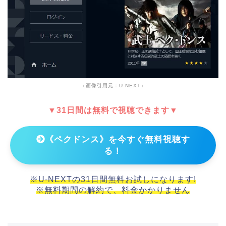
（画像引用元：U-NEXT）
▼31日間は無料で視聴できます▼
《ペクドンス》を今すぐ無料視聴す
る！
※U-NEXTの31日間無料お試しになります!
※無料期間の解約で、料金かかりません