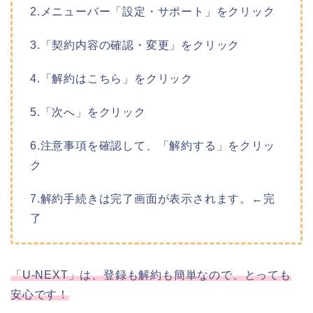
2.メニューバー「設定・サポート」をクリック
3.「契約内容の確認・変更」をクリック
4.「解約はこちら」をクリック
5.「次へ」をクリック
6.注意事項を確認して、「解約する」をクリッ
ク
7.解約手続きは完了画面が表示されます。←完
了
「U-NEXT」は、登録も解約も簡単なので、とっても
安心です！