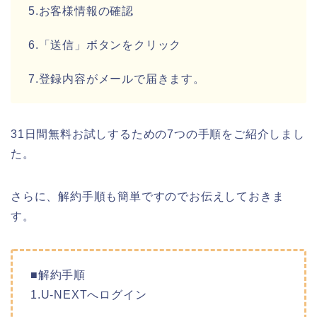
5.お客様情報の確認
6.「送信」ボタンをクリック
7.登録内容がメールで届きます。
31日間無料お試しするための7つの手順をご紹介しまし
た。
さらに、解約手順も簡単ですのでお伝えしておきま
す。
■解約手順
1.U-NEXTへログイン