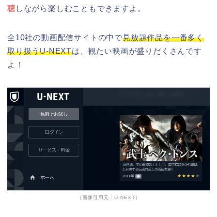
聴
しながら楽しむこともできますよ。
全10社の動画配信サイトの中で
見放題作品を一番多く
取り扱うU-NEXT
は、観たい映画が盛りだくさんです
よ！
（画像引用元：U-NEXT）