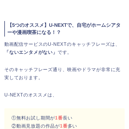
【5つのオススメ】U-NEXTで、自宅がホームシアタ
ーや漫画喫茶になる！？
動画配信サービスのU-NEXTのキャッチフレーズは、
「ないエンタメがない」
です。
そのキャッチフレーズ通り、映画やドラマが非常に充
実しております。
U-NEXTのオススメは、
①無料お試し期間が
1番
長い
②動画見放題の作品が
1番
多い