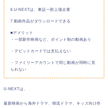
6.U-NEXTは、東証一部上場企業
7.動画作品がダウンロードできる
■デメリット
・一部新作映画など、ポイント制の動画あり
・デビットカードでは支払えない
・ファミリーアカウントで同じ動画が同時に見
られない
U-NEXTは、
最新映画から海外ドラマ、韓流ドラマ、キッズ向け作