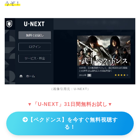
うぞ！
（画像引用元：U-NEXT）
▼「U-NEXT」31日間無料お試し▼
【ペクドンス】を今すぐ無料視聴す
る！