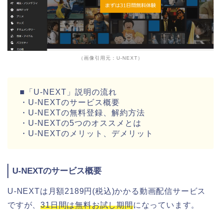
（画像引用元：U-NEXT）
■「U-NEXT」説明の流れ
・U-NEXTのサービス概要
・U-NEXTの無料登録、解約方法
・U-NEXTの5つのオススメとは
・U-NEXTのメリット、デメリット
U-NEXTのサービス概要
U-NEXTは月額2189円(税込)かかる動画配信サービス
ですが、
31日間は無料お試し期間
になっています。