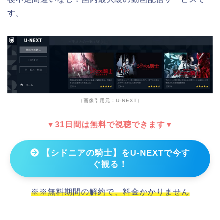
す。
（画像引用元：U-NEXT）
▼31日間は無料で視聴できます▼
【シドニアの騎士】をU-NEXTで今す
ぐ観る！
※※無料期間の解約で、料金かかりません