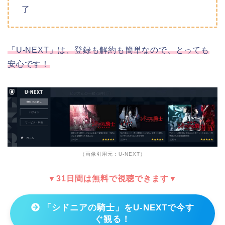
了
「U-NEXT」は、登録も解約も簡単なので、とっても
安心です！
（画像引用元：U-NEXT）
▼31日間は無料で視聴できます▼
「シドニアの騎士」をU-NEXTで今す
ぐ観る！