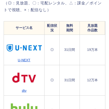
（◎：見放題、〇：宅配レンタル、△：課金／ポイン
トで視聴、×：配信なし）
配信状
無料
見放題
サービス名
況
期間
作品数
◎
31日間
19万本
U-NEXT
◎
31日間
12万本
dtv