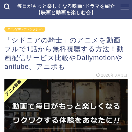
毎日がもっと楽しくなる映画･ドラマを紹介
【映画と動画を楽しむ会】
アニメ(SF・ファンタジー)
「シドニアの騎士」のアニメを動画
フルで1話から無料視聴する方法！動
画配信サービス比較やDailymotionや
anitube、アニポも
2026年8月3日