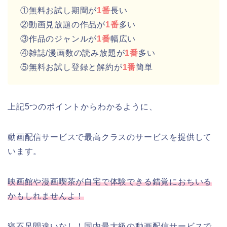
①無料お試し期間が
1番
長い
②動画見放題の作品が
1番
多い
③作品のジャンルが
1番
幅広い
④雑誌/漫画数の読み放題が
1番
多い
⑤無料お試し登録と解約が
1番
簡単
上記5つのポイントからわかるように、
動画配信サービスで最高クラスのサービスを提供して
います。
映画館や漫画喫茶が自宅で体験できる錯覚におちいる
かもしれませんよ！
寝不足間違いなし！国内最大級の動画配信サービスで