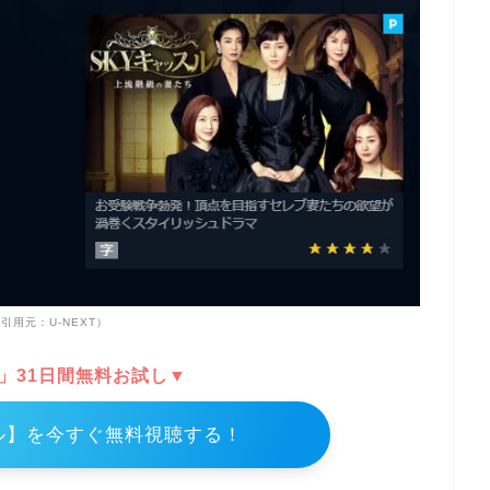
引用元：U-NEXT）
T」31日間無料お試し▼
ル】を今すぐ無料視聴する！