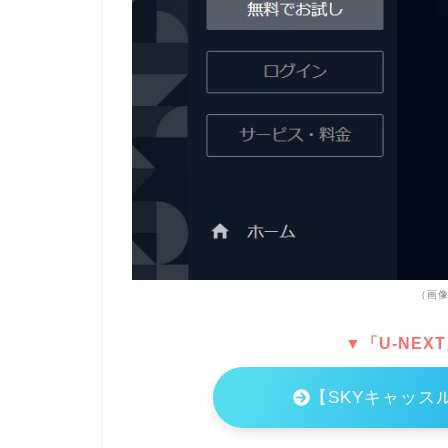
（画像
▼「U-NEX
【SKYキャッス