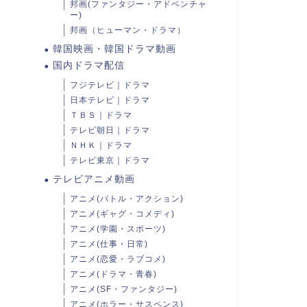
邦画(ファンタジー・アドベンチャ
ー)
邦画（ヒューマン・ドラマ）
韓国映画・韓国ドラマ動画
国内ドラマ配信
フジテレビ｜ドラマ
日本テレビ｜ドラマ
ＴＢＳ｜ドラマ
テレビ朝日｜ドラマ
ＮＨＫ｜ドラマ
テレビ東京｜ドラマ
テレビアニメ動画
アニメ(バトル・アクション)
アニメ(ギャグ・コメディ)
アニメ(学園・スポーツ)
アニメ(仕事・日常)
アニメ(恋愛・ラブコメ)
アニメ(ドラマ・青春)
アニメ(SF・ファンタジー)
アニメ(ホラー・サスペンス)