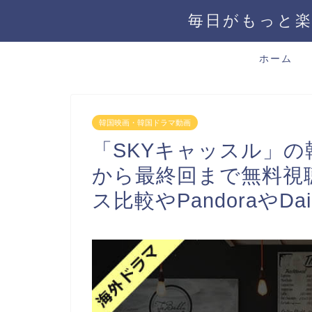
毎日がもっと楽
ホーム
韓国映画・韓国ドラマ動画
「SKYキャッスル」
から最終回まで無料視
ス比較やPandoraやDail