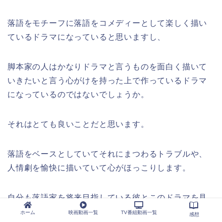
落語をモチーフに落語をコメディーとして楽しく描い
ているドラマになっていると思いますし、
脚本家の人はかなりドラマと言うものを面白く描いて
いきたいと言う心がけを持った上で作っているドラマ
になっているのではないでしょうか。
それはとても良いことだと思います。
落語をベースとしていてそれにまつわるトラブルや、
人情劇を愉快に描いていて心がほっこりします。
自分も落語家を将来目指している彼とこのドラマを見
て思うかもしれません。
ホーム
映画動画一覧
TV番組動画一覧
感想