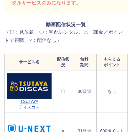
タルサービスのみになります。
-動画配信状況一覧-
（◎：見放題、〇：宅配レンタル、△：課金／ポイン
トで視聴、×：配信なし）
配信状
無料
もらえる
サービス名
況
期間
ポイント
〇
30日間
なし
TSUTAYA
ディスカス
×
31日間
600ポイント