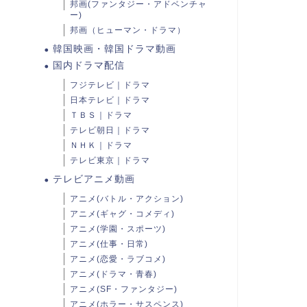
邦画(ファンタジー・アドベンチャ
ー)
邦画（ヒューマン・ドラマ）
韓国映画・韓国ドラマ動画
国内ドラマ配信
フジテレビ｜ドラマ
日本テレビ｜ドラマ
ＴＢＳ｜ドラマ
テレビ朝日｜ドラマ
ＮＨＫ｜ドラマ
テレビ東京｜ドラマ
テレビアニメ動画
アニメ(バトル・アクション)
アニメ(ギャグ・コメディ)
アニメ(学園・スポーツ)
アニメ(仕事・日常)
アニメ(恋愛・ラブコメ)
アニメ(ドラマ・青春)
アニメ(SF・ファンタジー)
アニメ(ホラー・サスペンス)