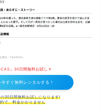
引用元：TSUTAYA）
DISCAS」30日間無料お試し▼
を今すぐ無料レンタルする！
スの30日間無料お試しになります!
約で、料金かかりません