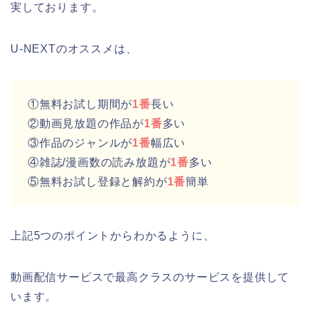
実しております。
U-NEXTのオススメは、
①無料お試し期間が
1番
長い
②動画見放題の作品が
1番
多い
③作品のジャンルが
1番
幅広い
④雑誌/漫画数の読み放題が
1番
多い
⑤無料お試し登録と解約が
1番
簡単
上記5つのポイントからわかるように、
動画配信サービスで最高クラスのサービスを提供して
います。