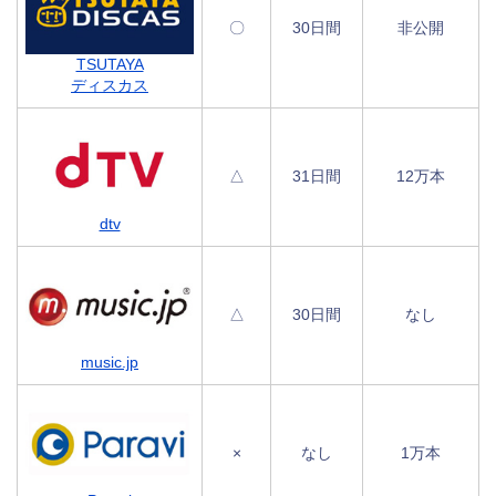
〇
30日間
非公開
TSUTAYA
ディスカス
△
31日間
12万本
dtv
△
30日間
なし
music.jp
×
なし
1万本