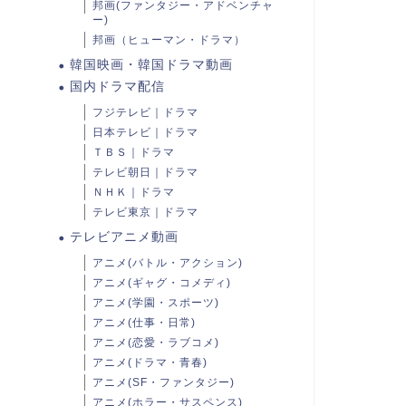
邦画(ファンタジー・アドベンチャ
ー)
邦画（ヒューマン・ドラマ）
韓国映画・韓国ドラマ動画
国内ドラマ配信
フジテレビ｜ドラマ
日本テレビ｜ドラマ
ＴＢＳ｜ドラマ
テレビ朝日｜ドラマ
ＮＨＫ｜ドラマ
テレビ東京｜ドラマ
テレビアニメ動画
アニメ(バトル・アクション)
アニメ(ギャグ・コメディ)
アニメ(学園・スポーツ)
アニメ(仕事・日常)
アニメ(恋愛・ラブコメ)
アニメ(ドラマ・青春)
アニメ(SF・ファンタジー)
アニメ(ホラー・サスペンス)