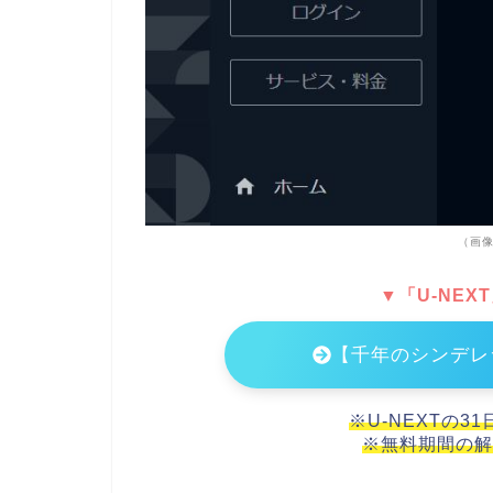
（画像
▼「U-NEX
【千年のシンデレ
※U-NEXTの3
※無料期間の解