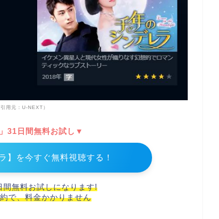
引用元：U-NEXT）
T」31日間無料お試し▼
ラ】を今すぐ無料視聴する！
1日間無料お試しになります!
約で、料金かかりません