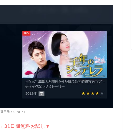
引用元：U-NEXT）
T」31日間無料お試し▼