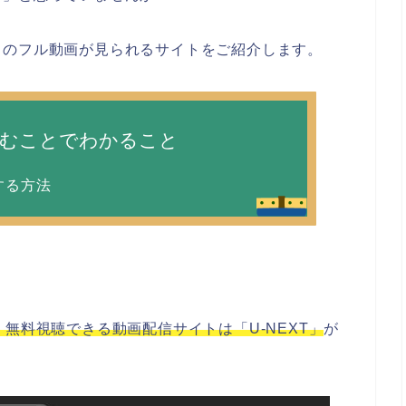
』のフル動画が見られるサイトをご紹介します。
読むことでわかること
する方法
無料視聴できる動画配信サイトは「U-NEXT」
が