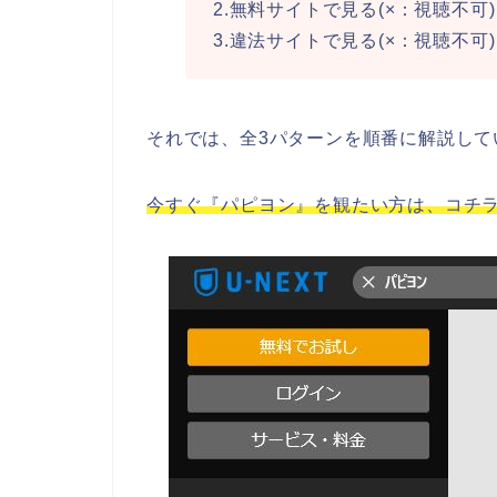
2.無料サイトで見る(×：視聴不可)
3.違法サイトで見る(×：視聴不可)
それでは、全3パターンを順番に解説して
今すぐ『パピヨン』を観たい方は、コチラ