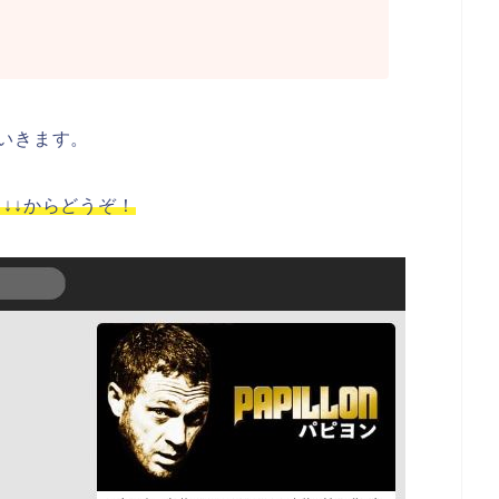
いきます。
↓↓からどうぞ！