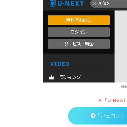
（画像
▼「U-NEX
『パピヨン』