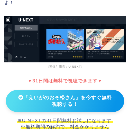
よ！
（画像引用元：U-NEXT）
▼31日間は無料で視聴できます▼
「えいがのおそ松さん」を今すぐ無料
視聴する！
※U-NEXTの31日間無料お試しになります!
※無料期間の解約で、料金かかりません