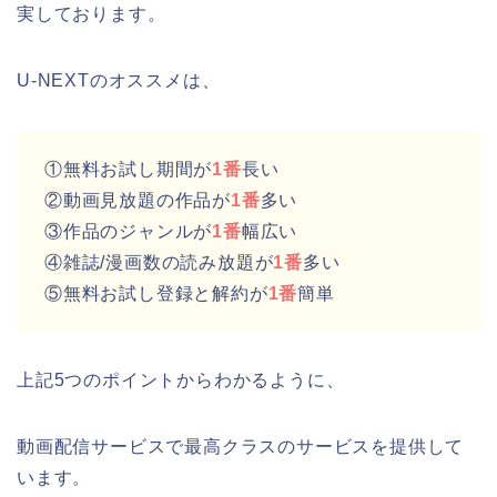
実しております。
U-NEXTのオススメは、
①無料お試し期間が
1番
長い
②動画見放題の作品が
1番
多い
③作品のジャンルが
1番
幅広い
④雑誌/漫画数の読み放題が
1番
多い
⑤無料お試し登録と解約が
1番
簡単
上記5つのポイントからわかるように、
動画配信サービスで最高クラスのサービスを提供して
います。