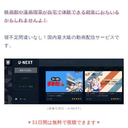
映画館や漫画喫茶が自宅で体験できる錯覚におちいる
かもしれませんよ！
寝不足間違いなし！国内最大級の動画配信サービスで
す。
（画像引用元：U-NEXT）
▼31日間は無料で視聴できます▼