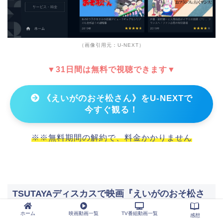
（画像引用元：U-NEXT）
▼31日間は無料で視聴できます▼
《えいがのおそ松さん》をU-NEXTで
今すぐ観る！
※※無料期間の解約で、料金かかりません
TSUTAYAディスカスで映画『えいがのおそ松さ
ん』をBD/DVDレンタルしよう！
ホーム
映画動画一覧
TV番組動画一覧
感想