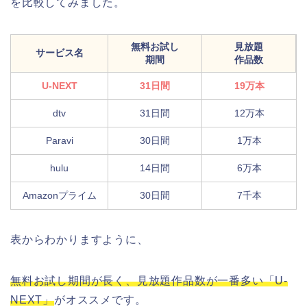
を比較してみました。
無料お試し
見放題
サービス名
期間
作品数
U-NEXT
31日間
19万本
dtv
31日間
12万本
Paravi
30日間
1万本
hulu
14日間
6万本
Amazonプライム
30日間
7千本
表からわかりますように、
無料お試し期間が長く、見放題作品数が一番多い「U-
NEXT」
がオススメです。