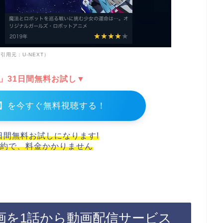
引用元：U-NEXT）
T」31日間無料お試し▼
】を今すぐ無料視聴する！
1日間無料お試しになります!
約で、料金かかりません
画を1話から動画配信サービス