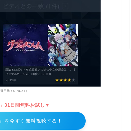
引用元：U-NEXT）
T」31日間無料お試し▼
』を今すぐ無料視聴する！