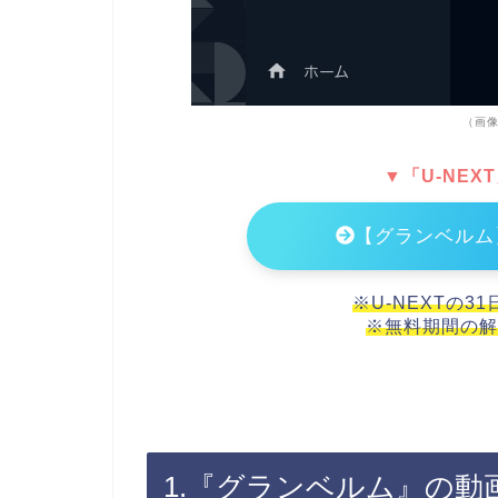
（画像
▼「U-NEX
【グランベルム
※U-NEXTの3
※無料期間の解
1.『グランベルム』の動