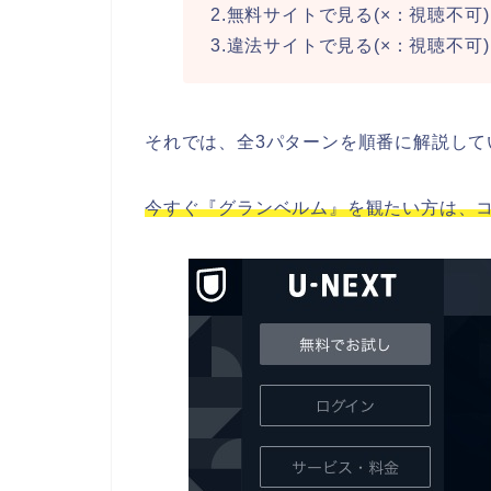
2.無料サイトで見る(×：視聴不可)
3.違法サイトで見る(×：視聴不可)
それでは、全3パターンを順番に解説して
今すぐ『グランベルム』を観たい方は、コ