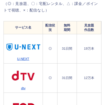
（◎：見放題、〇：宅配レンタル、△：課金／ポイン
トで視聴、×：配信なし）
配信状
無料
見放題
サービス名
況
期間
作品数
◎
31日間
19万本
U-NEXT
◎
31日間
12万本
dtv