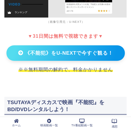
（画像引用元：U-NEXT）
▼31日間は無料で視聴できます▼
《不能犯》をU-NEXTで今すぐ観る！
※※無料期間の解約で、料金かかりません
TSUTAYAディスカスで映画『不能犯』を
BD/DVDレンタルしよう！
ホーム
映画動画一覧
TV番組動画一覧
感想