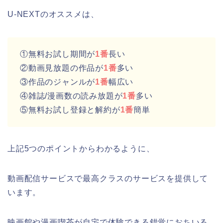
U-NEXTのオススメは、
①無料お試し期間が
1番
長い
②動画見放題の作品が
1番
多い
③作品のジャンルが
1番
幅広い
④雑誌/漫画数の読み放題が
1番
多い
⑤無料お試し登録と解約が
1番
簡単
上記5つのポイントからわかるように、
動画配信サービスで最高クラスのサービスを提供して
います。
映画館や漫画喫茶が自宅で体験できる錯覚におちいる