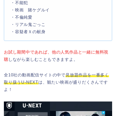
・不能犯
・映画 賭ケグルイ
・不倫純愛
・リアル鬼ごっこ
・容疑者Ｘの献身
お試し期間中であれば、他の人気作品と一緒に無料視
聴
しながら楽しむこともできますよ。
全10社の動画配信サイトの中で
見放題作品を一番多く
取り扱うU-NEXT
は、観たい映画が盛りだくさんです
よ！