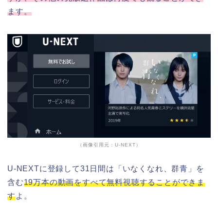
ます。
（画像引用元：U-NEXT）
U-NEXTに登録して31日間は「いなくなれ、群青」を
含む
19万本の動画をすべて無料視聴することができま
す
よ。