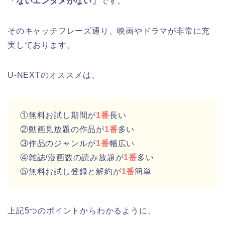
「ないエンタメがない」
です。
そのキャッチフレーズ通り、映画やドラマが非常に充
実しております。
U-NEXTのオススメは、
①無料お試し期間が
1番
長い
②動画見放題の作品が
1番
多い
③作品のジャンルが
1番
幅広い
④雑誌/漫画数の読み放題が
1番
多い
⑤無料お試し登録と解約が
1番
簡単
上記5つのポイントからわかるように、