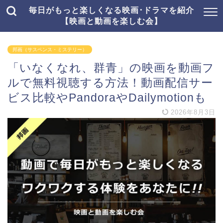
毎日がもっと楽しくなる映画･ドラマを紹介
【映画と動画を楽しむ会】
邦画（サスペンス・ミステリー）
「いなくなれ、群青」の映画を動画フ
ルで無料視聴する方法！動画配信サー
ビス比較やPandoraやDailymotionも
2026年8月3日