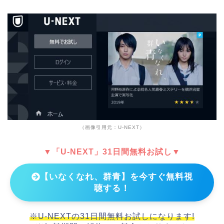
（画像引用元：U-NEXT）
▼「U-NEXT」31日間無料お試し▼
【いなくなれ、群青】を今すぐ無料視
聴する！
※U-NEXTの31日間無料お試しになります!