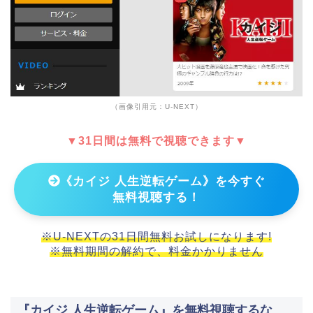
（画像引用元：U-NEXT）
▼31日間は無料で視聴できます▼
《カイジ 人生逆転ゲーム》を今すぐ
無料視聴する！
※U-NEXTの31日間無料お試しになります!
※無料期間の解約で、料金かかりません
『カイジ 人生逆転ゲーム』を無料視聴するな