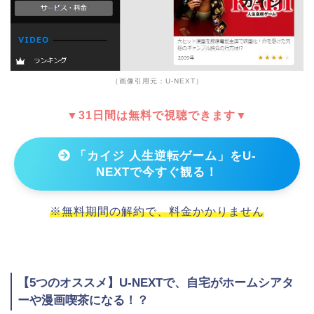
（画像引用元：U-NEXT）
▼31日間は無料で視聴できます▼
「カイジ 人生逆転ゲーム」をU-
NEXTで今すぐ観る！
※無料期間の解約で、料金かかりません
【5つのオススメ】U-NEXTで、自宅がホームシアタ
ーや漫画喫茶になる！？