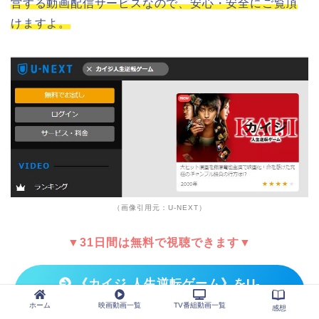
営する動画配信サービスなので、安心・安全にご覧頂
けますよ。
（画像引用元：U-NEXT）
▼31日間は無料で視聴できます▼
《カイジ 人生逆転ゲーム》をU-
NEXTで今すぐ観る！
ホーム
映画動画一覧
TV番組動画一覧
感想