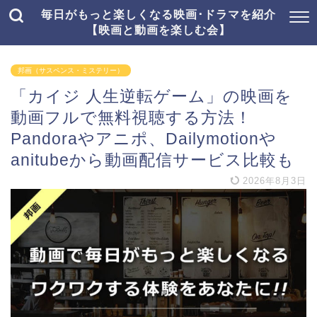
毎日がもっと楽しくなる映画･ドラマを紹介
【映画と動画を楽しむ会】
邦画（サスペンス・ミステリー）
「カイジ 人生逆転ゲーム」の映画を
動画フルで無料視聴する方法！
Pandoraやアニポ、Dailymotionや
anitubeから動画配信サービス比較も
2026年8月3日