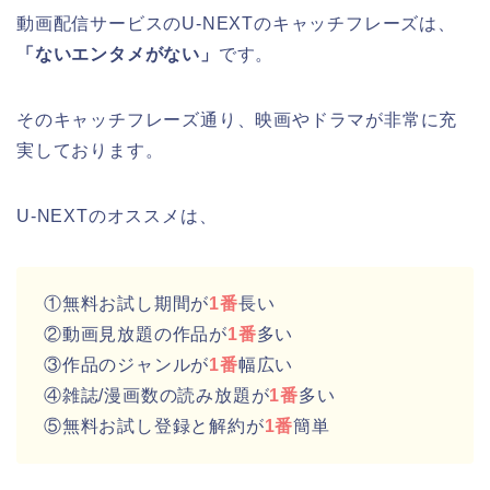
動画配信サービスのU-NEXTのキャッチフレーズは、
「ないエンタメがない」
です。
そのキャッチフレーズ通り、映画やドラマが非常に充
実しております。
U-NEXTのオススメは、
①無料お試し期間が
1番
長い
②動画見放題の作品が
1番
多い
③作品のジャンルが
1番
幅広い
④雑誌/漫画数の読み放題が
1番
多い
⑤無料お試し登録と解約が
1番
簡単