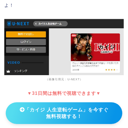
よ！
（画像引用元：U-NEXT）
▼31日間は無料で視聴できます▼
「カイジ 人生逆転ゲーム」を今すぐ
無料視聴する！