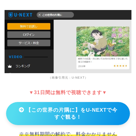
（画像引用元：U-NEXT）
▼31日間は無料で視聴できます▼
【この世界の片隅に】をU-NEXTで今
すぐ観る！
※※無料期間の解約で、料金かかりません