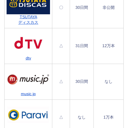
〇
30日間
非公開
TSUTAYA
ディスカス
△
31日間
12万本
dtv
△
30日間
なし
music.jp
△
なし
1万本