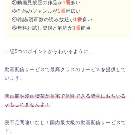
②動画見放題の作品が
1番
多い
③作品のジャンルが
1番
幅広い
④雑誌/漫画数の読み放題が
1番
多い
⑤無料お試し登録と解約が
1番
簡単
上記5つのポイントからわかるように、
動画配信サービスで最高クラスのサービスを提供して
います。
映画館や漫画喫茶が自宅で体験できる錯覚におちいる
かもしれませんよ！
寝不足間違いなし！国内最大級の動画配信サービスで
す。