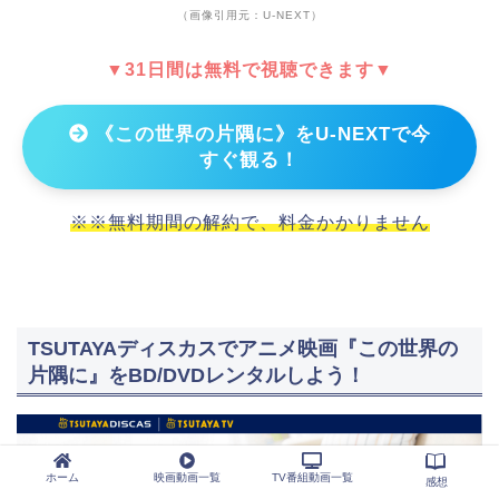
（画像引用元：U-NEXT）
▼31日間は無料で視聴できます▼
《この世界の片隅に》をU-NEXTで今
すぐ観る！
※※無料期間の解約で、料金かかりません
TSUTAYAディスカスでアニメ映画『この世界の
片隅に』をBD/DVDレンタルしよう！
ホーム
映画動画一覧
TV番組動画一覧
感想