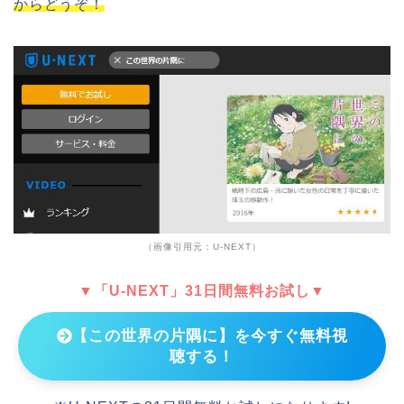
からどうぞ！
（画像引用元：U-NEXT）
▼「U-NEXT」31日間無料お試し▼
【この世界の片隅に】を今すぐ無料視
聴する！