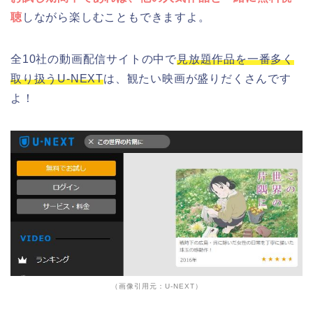
聴
しながら楽しむこともできますよ。
全10社の動画配信サイトの中で
見放題作品を一番多く
取り扱うU-NEXT
は、観たい映画が盛りだくさんです
よ！
（画像引用元：U-NEXT）