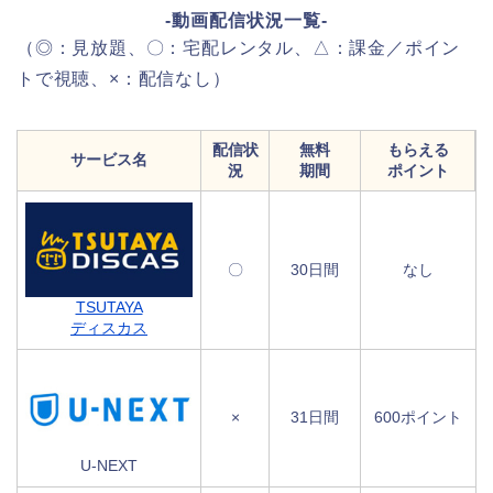
-動画配信状況一覧-
（◎：見放題、〇：宅配レンタル、△：課金／ポイン
トで視聴、×：配信なし）
配信状
無料
もらえる
サービス名
況
期間
ポイント
〇
30日間
なし
TSUTAYA
ディスカス
×
31日間
600ポイント
U-NEXT