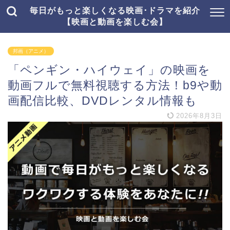
毎日がもっと楽しくなる映画･ドラマを紹介
【映画と動画を楽しむ会】
邦画（アニメ）
「ペンギン・ハイウェイ」の映画を
動画フルで無料視聴する方法！b9や動
画配信比較、DVDレンタル情報も
2026年8月3日