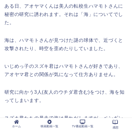
ある日、アオヤマくんは美人の転校生ハマモトさんに
秘密の研究に誘われます。それは「海」についてでし
た。
海は、ハマモトさんが見つけた謎の球体で、近づくと
攻撃されたり、時空を歪めたりしていました。
いじめっ子のスズキ君はハマモトさんが好きであり、
アオヤマ君との関係が気になって仕方ありません。
研究に向かう3人(友人のウチダ君含む)をつけ、海を知
ってしまいます。
スズキ君たちの暴走で海は暴れだしますが、ペンギン
が登場します！お姉さんが助けに来てくれたのです。
ホーム
映画動画一覧
TV番組動画一覧
感想