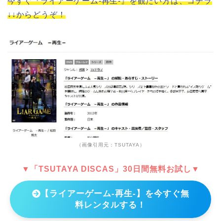
今すぐ『ライアーゲーム-再生-』を観たい方は、コチラ
↓↓からどうぞ！
（画像引用元：TSUTAYA）
▼「TSUTAYA DISCAS」30日間無料お試し▼
【ライアーゲーム-再生-】を今すぐ無
料レンタルする！