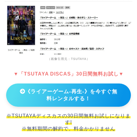
（画像引用元：TSUTAYA）
▼「TSUTAYA DISCAS」30日間無料お試し▼
《ライアーゲーム-再生-》を今すぐ無
料レンタルする！
※TSUTAYAディスカスの30日間無料お試しになりま
す!
※無料期間の解約で、料金かかりません