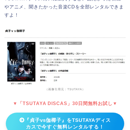
やアニメ、聞きたかった音楽CDを全部レンタルできま
すよ！
（画像引用元：TSUTAYA）
▼「TSUTAYA DISCAS」30日間無料お試し▼
『貞子vs伽椰子』をTSUTAYAディス
カスで今すぐ無料レンタルする！