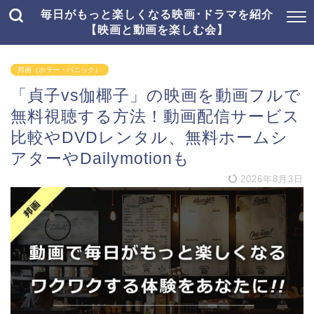
毎日がもっと楽しくなる映画･ドラマを紹介
【映画と動画を楽しむ会】
邦画（ホラー・パニック）
「貞子vs伽椰子」の映画を動画フルで
無料視聴する方法！動画配信サービス
比較やDVDレンタル、無料ホームシ
アターやDailymotionも
2026年8月3日