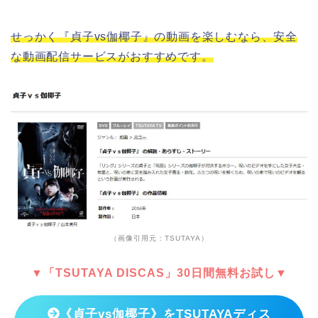
せっかく『貞子vs伽椰子』の動画を楽しむなら、安全
な動画配信サービスがおすすめです。
（画像引用元：TSUTAYA）
▼「TSUTAYA DISCAS」30日間無料お試し▼
《貞子vs伽椰子》をTSUTAYAディス