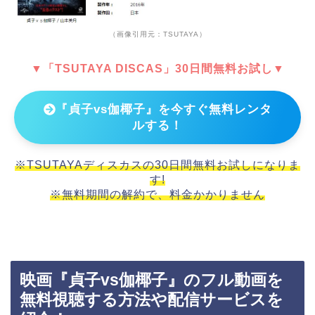
（画像引用元：TSUTAYA）
▼「TSUTAYA DISCAS」30日間無料お試し▼
『貞子vs伽椰子』を今すぐ無料レンタ
ルする！
※TSUTAYAディスカスの30日間無料お試しになりま
す!
※無料期間の解約で、料金かかりません
映画『貞子vs伽椰子』のフル動画を
無料視聴する方法や配信サービスを