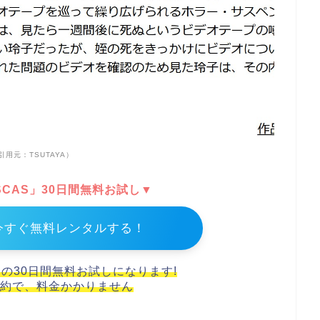
引用元：TSUTAYA）
DISCAS」30日間無料お試し▼
今すぐ無料レンタルする！
スの30日間無料お試しになります!
約で、料金かかりません