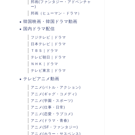
邦画(ファンタジー・アドベンチャ
ー)
邦画（ヒューマン・ドラマ）
韓国映画・韓国ドラマ動画
国内ドラマ配信
フジテレビ｜ドラマ
日本テレビ｜ドラマ
ＴＢＳ｜ドラマ
テレビ朝日｜ドラマ
ＮＨＫ｜ドラマ
テレビ東京｜ドラマ
テレビアニメ動画
アニメ(バトル・アクション)
アニメ(ギャグ・コメディ)
アニメ(学園・スポーツ)
アニメ(仕事・日常)
アニメ(恋愛・ラブコメ)
アニメ(ドラマ・青春)
アニメ(SF・ファンタジー)
アニメ(ホラー・サスペンス)