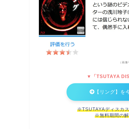
（画像
▼「TSUTAYA 
【リング】を
※TSUTAYAディスカ
※無料期間の解