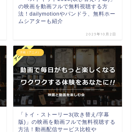
の映画を動画フルで無料視聴する方
法！dailymotionやパンドラ、無料ホー
ムシアターも紹介
日
2023年10月2日
洋画（アニメ）
「トイ・ストーリー3(吹き替え/字幕
版)」の映画を動画フルで無料視聴する
方法！動画配信サービス比較や