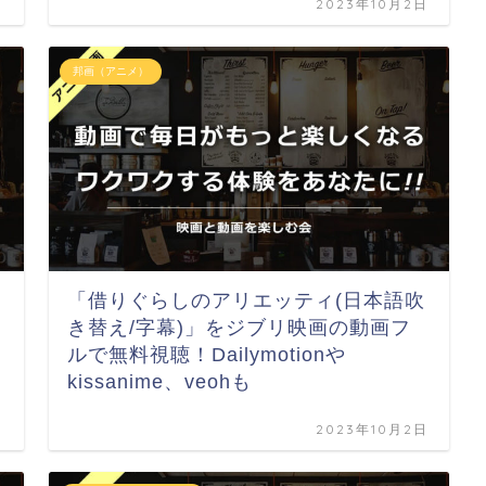
日
2023年10月2日
邦画（アニメ）
「借りぐらしのアリエッティ(日本語吹
き替え/字幕)」をジブリ映画の動画フ
ルで無料視聴！Dailymotionや
kissanime、veohも
日
2023年10月2日