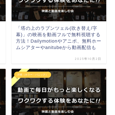
「塔の上のラプンツェル(吹き替え/字
幕)」の映画を動画フルで無料視聴する
方法！Dailymotionやアニポ、無料ホー
ムシアターやanitubeから動画配信も
日
2023年10月2日
洋画（ホラー・パニック）