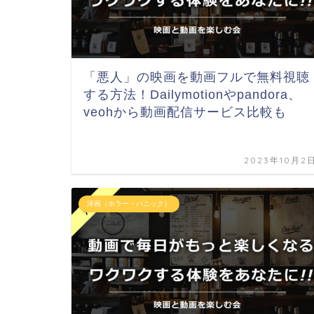
「悪人」の映画を動画フルで無料視聴
する方法！Dailymotionやpandora、
veohから動画配信サービス比較も
2023年10月2
洋画（ホラー・パニック）