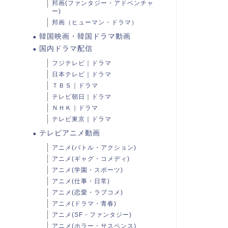
邦画(ファンタジー・アドベンチャ
ー)
邦画（ヒューマン・ドラマ）
韓国映画・韓国ドラマ動画
国内ドラマ配信
フジテレビ｜ドラマ
日本テレビ｜ドラマ
ＴＢＳ｜ドラマ
テレビ朝日｜ドラマ
ＮＨＫ｜ドラマ
テレビ東京｜ドラマ
テレビアニメ動画
アニメ(バトル・アクション)
アニメ(ギャグ・コメディ)
アニメ(学園・スポーツ)
アニメ(仕事・日常)
アニメ(恋愛・ラブコメ)
アニメ(ドラマ・青春)
アニメ(SF・ファンタジー)
アニメ(ホラー・サスペンス)