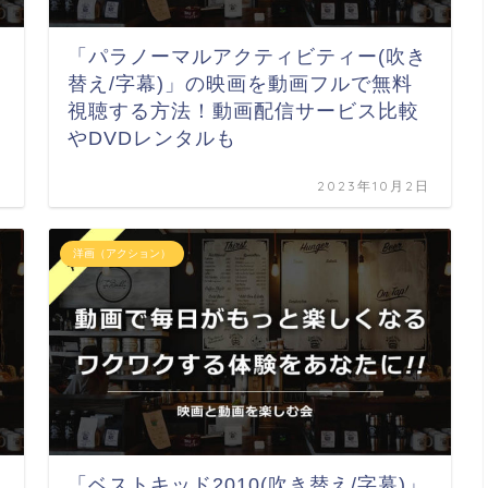
「パラノーマルアクティビティー(吹き
ら
替え/字幕)」の映画を動画フルで無料
視聴する方法！動画配信サービス比較
やDVDレンタルも
日
2023年10月2日
洋画（アクション）
「ベストキッド2010(吹き替え/字幕)」