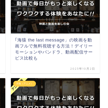
｢海猿 the last message」の映画を動
る
画フルで無料視聴する方法！デイリー
タ
モーションやパンドラ、動画配信サー
ビス比較も
日
2023年10月2日
洋画（アニメ）