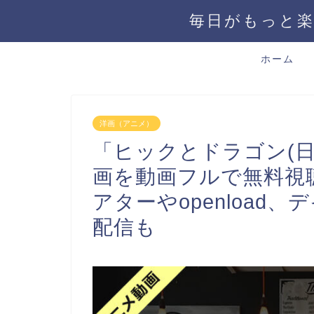
毎日がもっと楽
ホーム
洋画（アニメ）
「ヒックとドラゴン(日
画を動画フルで無料視
アターやopenload
配信も