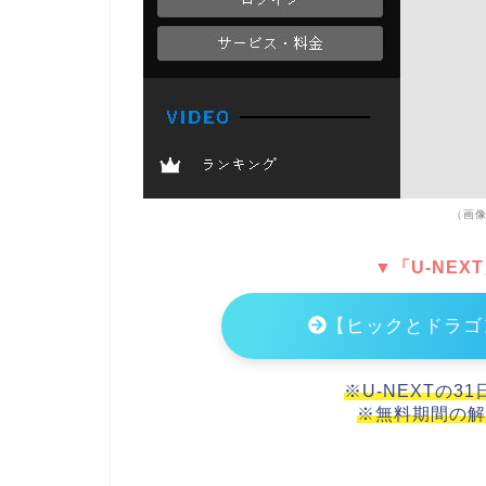
（画像
▼「U-NEX
【ヒックとドラゴ
※U-NEXTの3
※無料期間の解