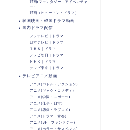
邦画(ファンタジー・アドベンチャ
ー)
邦画（ヒューマン・ドラマ）
韓国映画・韓国ドラマ動画
国内ドラマ配信
フジテレビ｜ドラマ
日本テレビ｜ドラマ
ＴＢＳ｜ドラマ
テレビ朝日｜ドラマ
ＮＨＫ｜ドラマ
テレビ東京｜ドラマ
テレビアニメ動画
アニメ(バトル・アクション)
アニメ(ギャグ・コメディ)
アニメ(学園・スポーツ)
アニメ(仕事・日常)
アニメ(恋愛・ラブコメ)
アニメ(ドラマ・青春)
アニメ(SF・ファンタジー)
アニメ(ホラー・サスペンス)