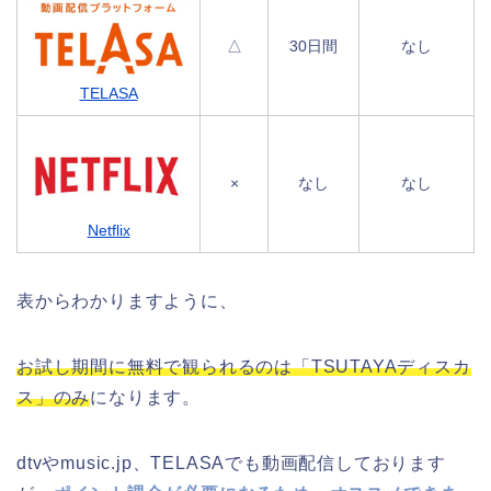
△
30日間
なし
TELASA
×
なし
なし
Netflix
表からわかりますように、
お試し期間に無料で観られるのは「TSUTAYAディスカ
ス」のみ
になります。
dtvやmusic.jp、TELASAでも動画配信しております