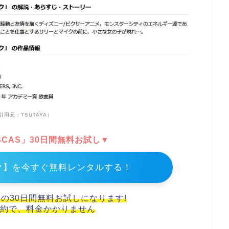
引用元：TSUTAYA）
DISCAS」30日間無料お試し▼
ク】を今すぐ無料レンタルする！
スの30日間無料お試しになります!
約で、料金かかりません