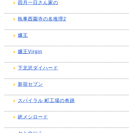
四月一日さん家の
執事西園寺の名推理2
嬢王
嬢王Virgin
下北沢ダイハード
新宿セブン
スパイラル 町工場の奇跡
絶メシロード