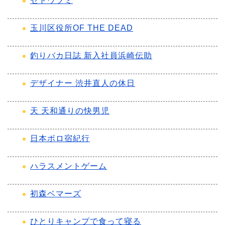
セトウツミ
玉川区役所OF THE DEAD
釣りバカ日誌 新入社員浜崎伝助
デザイナー 渋井直人の休日
天 天和通りの快男児
日本ボロ宿紀行
ハラスメントゲーム
初森ベマーズ
ひとりキャンプで食って寝る