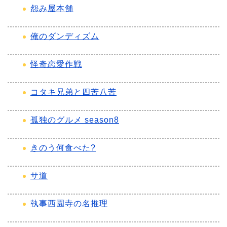
怨み屋本舗
俺のダンディズム
怪奇恋愛作戦
コタキ兄弟と四苦八苦
孤独のグルメ season8
きのう何食べた?
サ道
執事西園寺の名推理