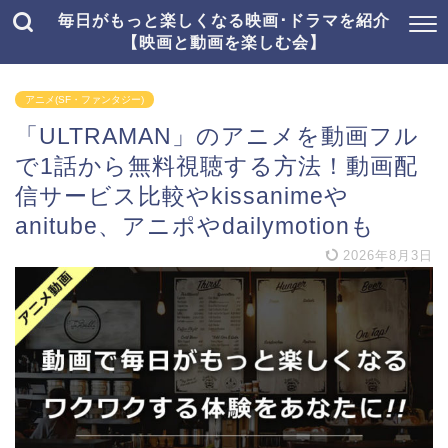
毎日がもっと楽しくなる映画･ドラマを紹介
【映画と動画を楽しむ会】
アニメ(SF・ファンタジー)
「ULTRAMAN」のアニメを動画フル
で1話から無料視聴する方法！動画配
信サービス比較やkissanimeや
anitube、アニポやdailymotionも
2026年8月3日