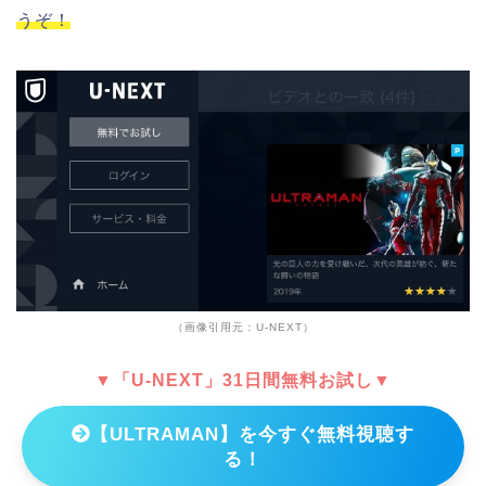
うぞ！
（画像引用元：U-NEXT）
▼「U-NEXT」31日間無料お試し▼
【ULTRAMAN】を今すぐ無料視聴す
る！