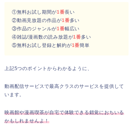
①無料お試し期間が
1番
長い
②動画見放題の作品が
1番
多い
③作品のジャンルが
1番
幅広い
④雑誌/漫画数の読み放題が
1番
多い
⑤無料お試し登録と解約が
1番
簡単
上記5つのポイントからわかるように、
動画配信サービスで最高クラスのサービスを提供して
います。
映画館や漫画喫茶が自宅で体験できる錯覚におちいる
かもしれませんよ！