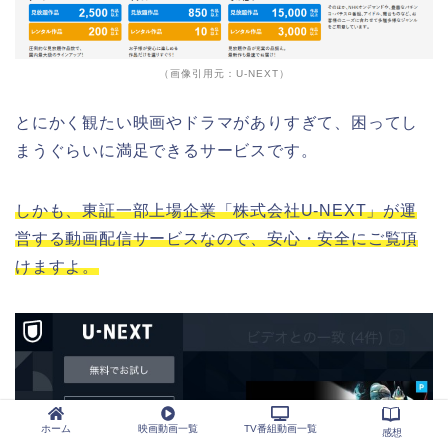
（画像引用元：U-NEXT）
とにかく観たい映画やドラマがありすぎて、困ってし
まうぐらいに満足できるサービスです。
しかも、東証一部上場企業「株式会社U-NEXT」が運
営する動画配信サービスなので、安心・安全にご覧頂
けますよ。
ホーム
映画動画一覧
TV番組動画一覧
感想