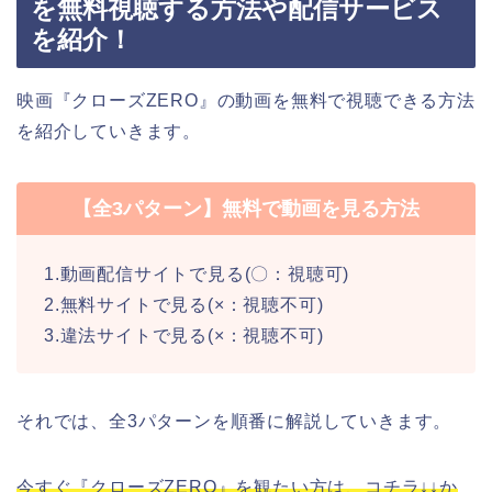
を無料視聴する方法や配信サービス
を紹介！
映画『クローズZERO』の動画を無料で視聴できる方法
を紹介していきます。
【全3パターン】無料で動画を見る方法
1.動画配信サイトで見る(〇：視聴可)
2.無料サイトで見る(×：視聴不可)
3.違法サイトで見る(×：視聴不可)
それでは、全3パターンを順番に解説していきます。
今すぐ『クローズZERO』を観たい方は、コチラ↓↓か