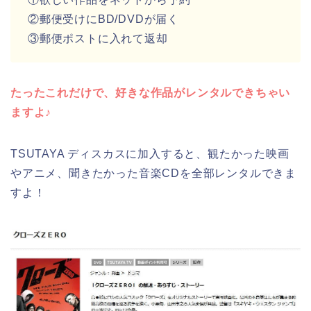
②郵便受けにBD/DVDが届く
③郵便ポストに入れて返却
たったこれだけで、好きな作品がレンタルできちゃい
ますよ♪
TSUTAYA ディスカスに加入すると、観たかった映画
やアニメ、聞きたかった音楽CDを全部レンタルできま
すよ！