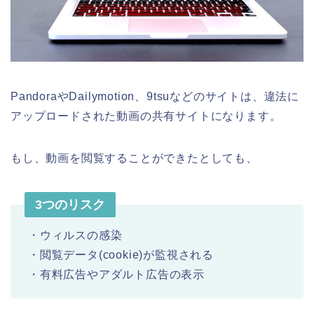
PandoraやDailymotion、9tsuなどのサイトは、違法に
アップロードされた動画の共有サイトになります。
もし、動画を閲覧することができたとしても、
3つのリスク
・ウィルスの感染
・閲覧データ(cookie)が監視される
・有料広告やアダルト広告の表示