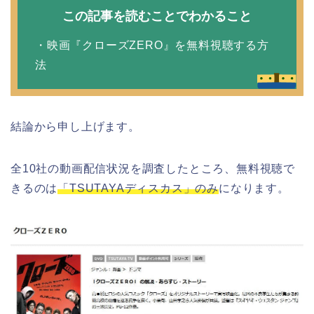
この記事を読むことでわかること
・映画『クローズZERO』を無料視聴する方
法
結論から申し上げます。
全10社の動画配信状況を調査したところ、無料視聴で
きるのは
「TSUTAYAディスカス」のみ
になります。