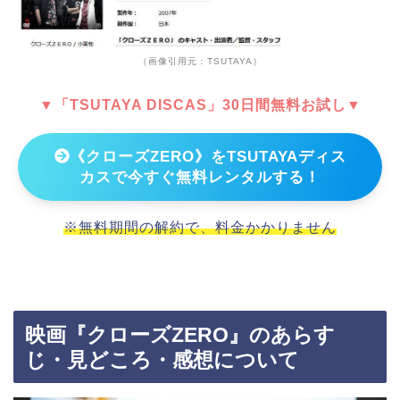
（画像引用元：TSUTAYA）
▼「TSUTAYA DISCAS」30日間無料お試し▼
《クローズZERO》をTSUTAYAディス
カスで今すぐ無料レンタルする！
※無料期間の解約で、料金かかりません
映画『クローズZERO』のあらす
じ・見どころ・感想について