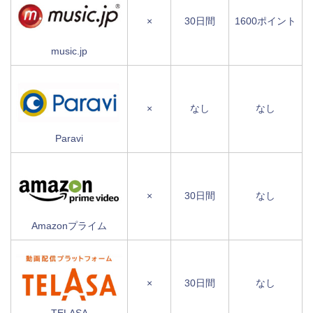
×
30日間
1600ポイント
music.jp
×
なし
なし
Paravi
×
30日間
なし
Amazonプライム
×
30日間
なし