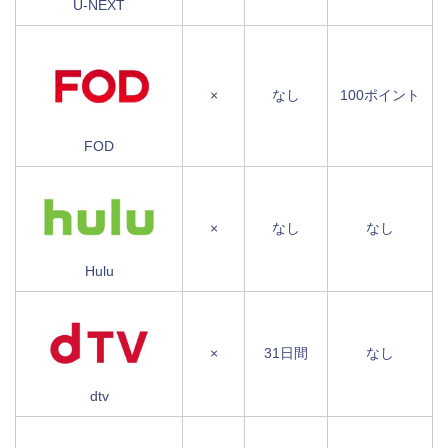
U-NEXT
×
なし
100ポイント
FOD
×
なし
なし
Hulu
×
31日間
なし
dtv