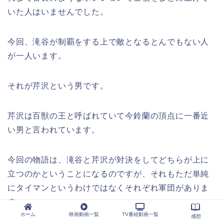
いた人はいませんでした。
今回、滝谷が制覇をする上で敵となるとんでもない人
が一人います。
それが芹沢という男です。
芹沢は百獣の王と呼ばれていて今鈴蘭の頂点に一番近
い男と言われています。
今回の物語は、滝谷と芹沢が対決をしてどちらが上に
立つのかということになるのですが、それもただ単純
にタイマンというわけではなくそれぞれ軍団がありま
す。
ホーム
映画動画一覧
TV番組動画一覧
感想