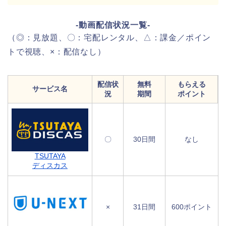
-動画配信状況一覧-
（◎：見放題、〇：宅配レンタル、△：課金／ポイン
トで視聴、×：配信なし）
配信状
無料
もらえる
サービス名
況
期間
ポイント
〇
30日間
なし
TSUTAYA
ディスカス
×
31日間
600ポイント