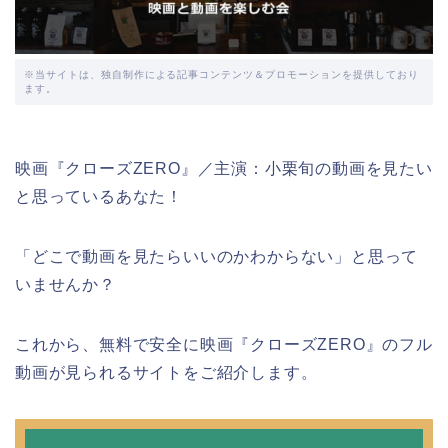
※当サイトは、独自制作による記事コンテンツ＆プロモーションを提供しており
ます。
映画『クローズZERO』／主演：小栗旬の動画を見たい
と思っているあなた！
「どこで動画を見たらいいのかわからない」と思って
いませんか？
これから、無料で安全に映画『クローズZERO』のフル
動画が見られるサイトをご紹介します。