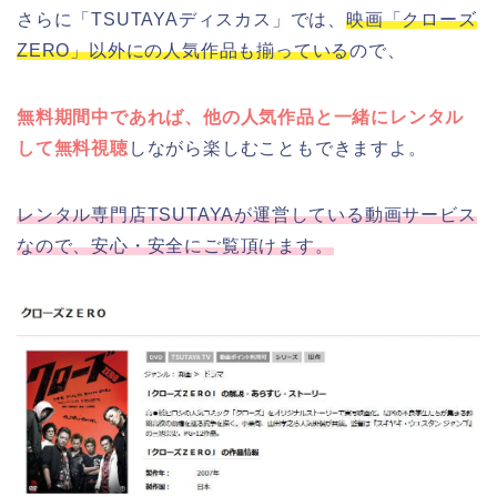
さらに「TSUTAYAディスカス」では、
映画「クローズ
ZERO」以外にの人気作品も揃っている
ので、
無料期間中であれば、他の人気作品と一緒にレンタル
して無料視聴
しながら楽しむこともできますよ。
レンタル専門店TSUTAYAが運営している動画サービス
なので、安心・安全にご覧頂けます。