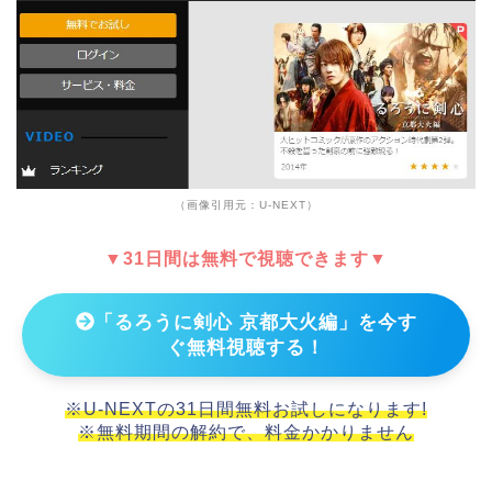
（画像引用元：U-NEXT）
▼31日間は無料で視聴できます▼
「るろうに剣心 京都大火編」を今す
ぐ無料視聴する！
※U-NEXTの31日間無料お試しになります!
※無料期間の解約で、料金かかりません