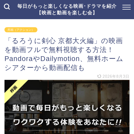
毎日がもっと楽しくなる映画･ドラマを紹介
【映画と動画を楽しむ会】
邦画（アクション）
「るろうに剣心 京都大火編」の映画
を動画フルで無料視聴する方法！
PandoraやDailymotion、無料ホーム
シアターから動画配信も
2026年8月3日