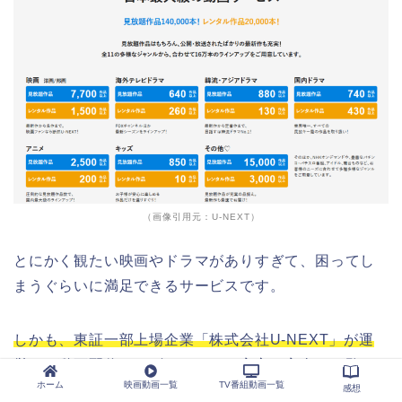
（画像引用元：U-NEXT）
とにかく観たい映画やドラマがありすぎて、困ってし
まうぐらいに満足できるサービスです。
しかも、東証一部上場企業「株式会社U-NEXT」が運
営する動画配信サービスなので、安心・安全にご覧頂
ホーム
映画動画一覧
TV番組動画一覧
けますよ。
感想