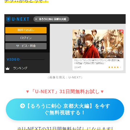
チラ↓↓からどうぞ！
（画像引用元：U-NEXT）
▼「U-NEXT」31日間無料お試し▼
【るろうに剣心 京都大火編】を今す
ぐ無料視聴する！
※U-NEXTの31日間無料お試しになります!