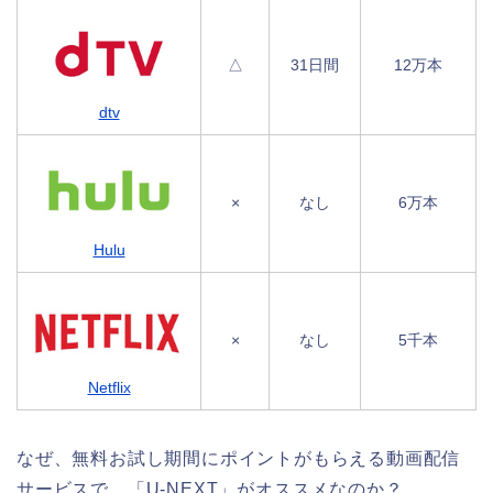
△
31日間
12万本
dtv
×
なし
6万本
Hulu
×
なし
5千本
Netflix
なぜ、無料お試し期間にポイントがもらえる動画配信
サービスで、「U-NEXT」がオススメなのか？