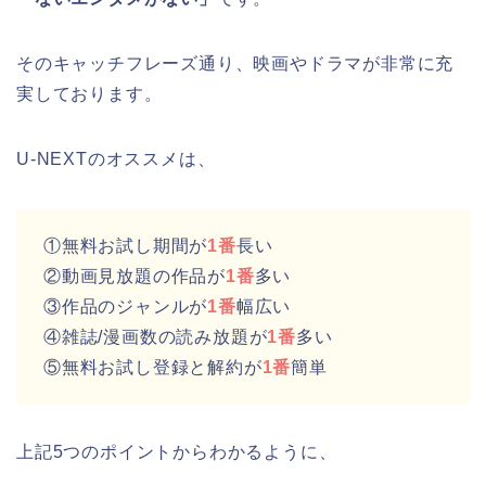
そのキャッチフレーズ通り、映画やドラマが非常に充
実しております。
U-NEXTのオススメは、
①無料お試し期間が
1番
長い
②動画見放題の作品が
1番
多い
③作品のジャンルが
1番
幅広い
④雑誌/漫画数の読み放題が
1番
多い
⑤無料お試し登録と解約が
1番
簡単
上記5つのポイントからわかるように、