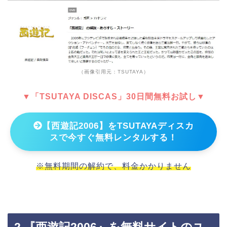
（画像引用元：TSUTAYA）
▼「TSUTAYA DISCAS」30日間無料お試し▼
【西遊記2006】をTSUTAYAディスカ
スで今すぐ無料レンタルする！
※無料期間の解約で、料金かかりません