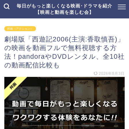
毎日がもっと楽しくなる映画･ドラマを紹介
【映画と動画を楽しむ会】
邦画（アクション）
劇場版「西遊記2006(主演:香取慎吾)」
の映画を動画フルで無料視聴する方
法！pandoraやDVDレンタル、全10社
の動画配信比較も
2026年8月3日