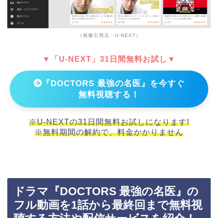
（画像引用元：U-NEXT）
▼「U-NEXT」31日間無料お試し▼
『DOCTORS 最強の名医』を今すぐ
無料視聴する！
※U-NEXTの31日間無料お試しになります!
※無料期間の解約で、料金かかりません
ドラマ『DOCTORS 最強の名医』の
フル動画を1話から最終回まで無料視