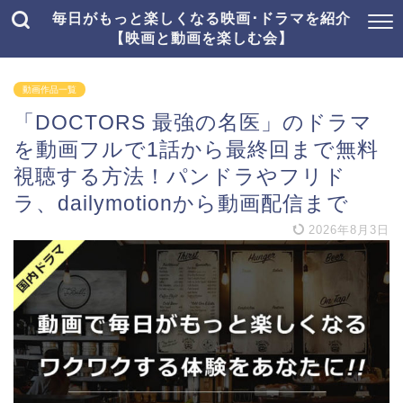
毎日がもっと楽しくなる映画･ドラマを紹介
【映画と動画を楽しむ会】
動画作品一覧
「DOCTORS 最強の名医」のドラマ
を動画フルで1話から最終回まで無料
視聴する方法！パンドラやフリド
ラ、dailymotionから動画配信まで
2026年8月3日