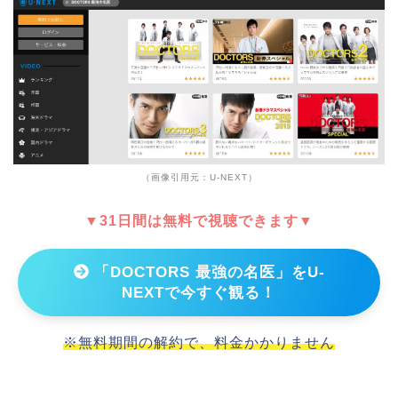
（画像引用元：U-NEXT）
▼31日間は無料で視聴できます▼
「DOCTORS 最強の名医」をU-
NEXTで今すぐ観る！
※無料期間の解約で、料金かかりません