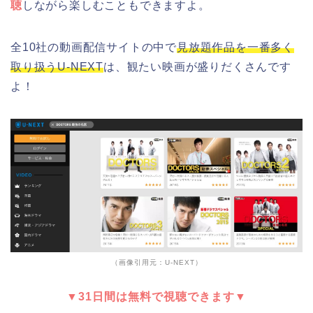
聴
しながら楽しむこともできますよ。
全10社の動画配信サイトの中で
見放題作品を一番多く
取り扱うU-NEXT
は、観たい映画が盛りだくさんです
よ！
（画像引用元：U-NEXT）
▼31日間は無料で視聴できます▼