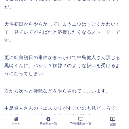
が、
天候初日からやらかしてしまうユウはすごくかわいく
て、見ていてがんばれと応援したくなるストーリーで
す。
更に転向初日の事件がきっかけで中島健人さん演じる
黒崎くんに、パシリ？奴隷？のような扱いを受けるよ
うになってしまい、
次から次へと掃除などをやらされてしまいます。
中島健人さんのドエスぶりがすごいのも見どころで、
でもドエスなだけじゃなくてさりげなくいつもユウの
ことを見ていたりと、
ホーム
映画動画一覧
TV番組動画一覧
感想