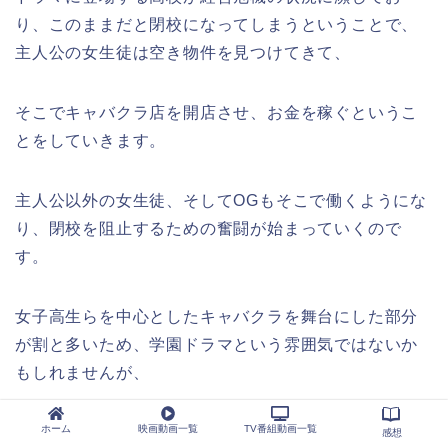
り、このままだと閉校になってしまうということで、
主人公の女生徒は空き物件を見つけてきて、
そこでキャバクラ店を開店させ、お金を稼ぐというこ
とをしていきます。
主人公以外の女生徒、そしてOGもそこで働くようにな
り、閉校を阻止するための奮闘が始まっていくので
す。
女子高生らを中心としたキャバクラを舞台にした部分
が割と多いため、学園ドラマという雰囲気ではないか
もしれませんが、
ホーム
映画動画一覧
TV番組動画一覧
そういった非現実的な設定が面白さの1つと言えます。
感想