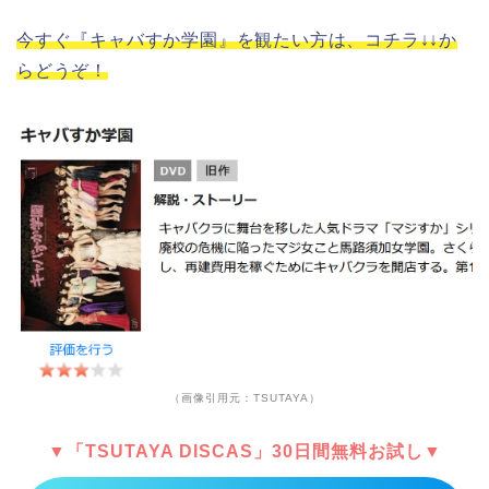
今すぐ『キャバすか学園』を観たい方は、コチラ↓↓か
らどうぞ！
（画像引用元：TSUTAYA）
▼「TSUTAYA DISCAS」30日間無料お試し▼