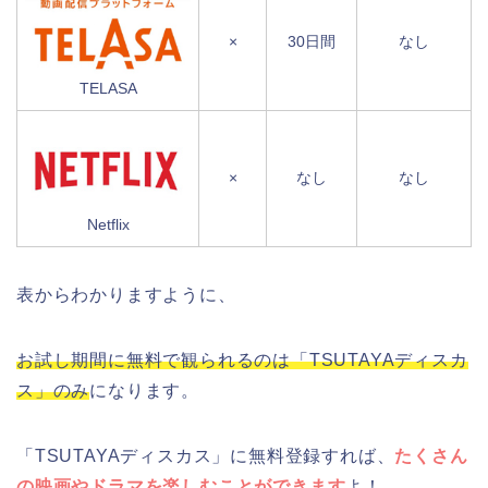
×
30日間
なし
TELASA
×
なし
なし
Netflix
表からわかりますように、
お試し期間に無料で観られるのは「TSUTAYAディスカ
ス」のみ
になります。
「TSUTAYAディスカス」に無料登録すれば、
たくさん
の映画やドラマを楽しむことができます
よ！