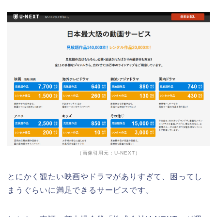
（画像引用元：U-NEXT）
とにかく観たい映画やドラマがありすぎて、困ってし
まうぐらいに満足できるサービスです。