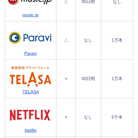
△
30日間
なし
music.jp
△
なし
1万本
Paravi
×
30日間
1万本
TELASA
×
なし
5千本
Netflix