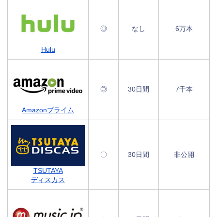
◎
なし
6万本
Hulu
◎
30日間
7千本
Amazonプライム
〇
30日間
非公開
TSUTAYA
ディスカス