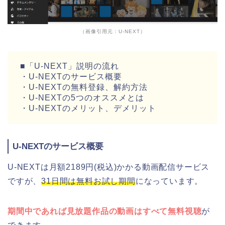
（画像引用元：U-NEXT）
■「U-NEXT」説明の流れ
・U-NEXTのサービス概要
・U-NEXTの無料登録、解約方法
・U-NEXTの5つのオススメとは
・U-NEXTのメリット、デメリット
U-NEXTのサービス概要
U-NEXTは月額2189円(税込)かかる動画配信サービス
ですが、
31日間は無料お試し期間
になっています。
期間中であれば見放題作品の動画はすべて無料視聴
が