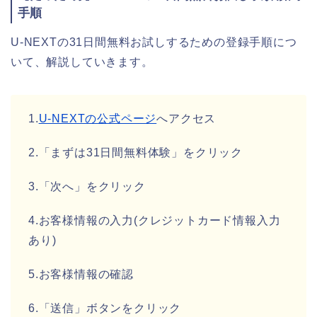
手順
U-NEXTの31日間無料お試しするための登録手順につ
いて、解説していきます。
1.
U-NEXTの公式ページ
へアクセス
2.「まずは31日間無料体験」をクリック
3.「次へ」をクリック
4.お客様情報の入力(クレジットカード情報入力
あり)
5.お客様情報の確認
6.「送信」ボタンをクリック