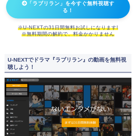
「ラブリラン」を今すぐ無料視聴す
る！
※U-NEXTの31日間無料お試しになります!
※無料期間の解約で、料金かかりません
U-NEXTでドラマ『ラブリラン』の動画を無料視
聴しよう！