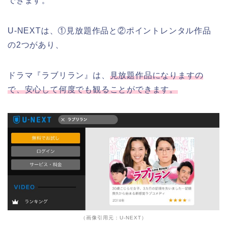
できます。
U-NEXTは、①見放題作品と②ポイントレンタル作品
の2つがあり、
ドラマ『ラブリラン』は、
見放題作品になりますの
で、安心して何度でも観ることができます。
（画像引用元：U-NEXT）