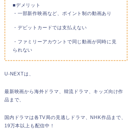
■デメリット
・一部新作映画など、ポイント制の動画あり
・デビットカードでは支払えない
・ファミリーアカウントで同じ動画が同時に見
られない
U-NEXTは、
最新映画から海外ドラマ、韓流ドラマ、キッズ向け作
品まで、
国内ドラマは各TV局の見逃しドラマ、NHK作品まで、
19万本以上も配信中！