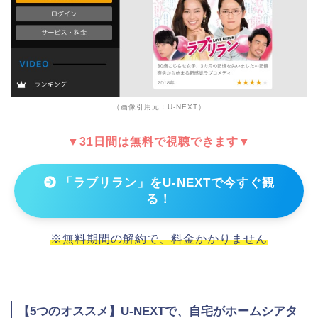
（画像引用元：U-NEXT）
▼31日間は無料で視聴できます▼
「ラブリラン」をU-NEXTで今すぐ観
る！
※無料期間の解約で、料金かかりません
【5つのオススメ】U-NEXTで、自宅がホームシアタ