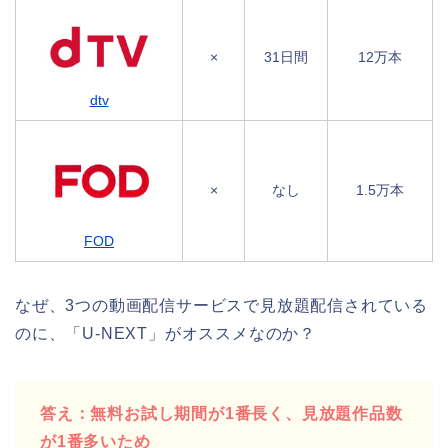
×
31日間
12万本
dtv
×
なし
1.5万本
FOD
なぜ、3つの動画配信サービスで見放題配信されている
のに、「U-NEXT」がオススメなのか？
答え：無料お試し期間が1番長く、見放題作品数
が1番多いため