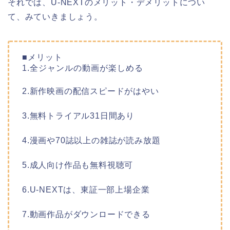
それでは、U-NEXTのメリット・デメリットについ
て、みていきましょう。
■メリット
1.全ジャンルの動画が楽しめる
2.新作映画の配信スピードがはやい
3.無料トライアル31日間あり
4.漫画や70誌以上の雑誌が読み放題
5.成人向け作品も無料視聴可
6.U-NEXTは、東証一部上場企業
7.動画作品がダウンロードできる