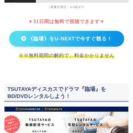
（画像引用元：U-NEXT）
▼31日間は無料で視聴できます▼
《臨場》をU-NEXTで今すぐ観る！
※※無料期間の解約で、料金かかりません
TSUTAYAディスカスでドラマ『臨場』を
BD/DVDレンタルしよう！