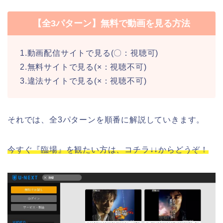
【全3パターン】無料で動画を見る方法
1.動画配信サイトで見る(〇：視聴可)
2.無料サイトで見る(×：視聴不可)
3.違法サイトで見る(×：視聴不可)
それでは、全3パターンを順番に解説していきます。
今すぐ『臨場』を観たい方は、コチラ↓↓からどうぞ！