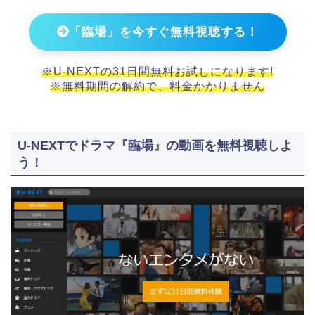
「臨場」を今すぐ無料視聴する！
※U-NEXTの31日間無料お試しになります!
※無料期間の解約で、料金かかりません
U-NEXTでドラマ『臨場』の動画を無料視聴しよ
う！