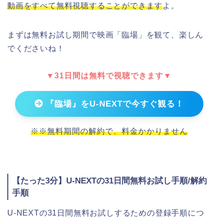
動画をすべて無料視聴することができます
よ。
まずは無料お試し期間で映画「臨場」を観て、楽しん
でくださいね！
▼31日間は無料で視聴できます▼
『臨場』をU-NEXTで今すぐ観る！
※※無料期間の解約で、料金かかりません
【たった3分】U-NEXTの31日間無料お試し手順/解約
手順
U-NEXTの31日間無料お試しするための登録手順につ