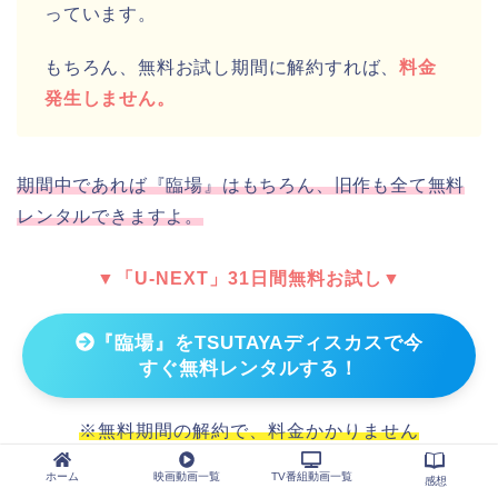
っています。
もちろん、無料お試し期間に解約すれば、
料金
発生しません。
期間中であれば『臨場』はもちろん、旧作も全て無料
レンタルできますよ。
▼「U-NEXT」31日間無料お試し▼
『臨場』をTSUTAYAディスカスで今
すぐ無料レンタルする！
※無料期間の解約で、料金かかりません
ホーム
映画動画一覧
TV番組動画一覧
感想