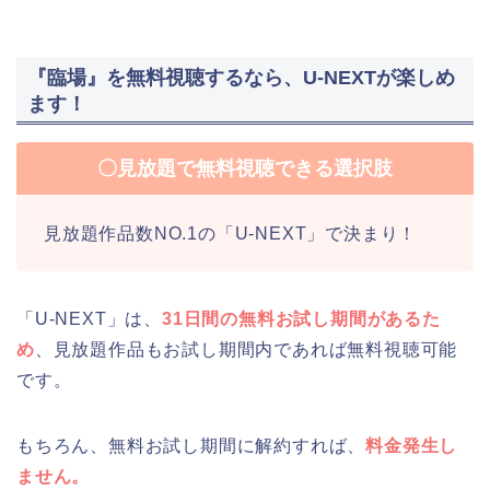
『臨場』を無料視聴するなら、U-NEXTが楽しめ
ます！
〇見放題で無料視聴できる選択肢
見放題作品数NO.1の「U-NEXT」で決まり！
「U-NEXT」は、
31日間の無料お試し期間があるた
め
、見放題作品もお試し期間内であれば無料視聴可能
です。
もちろん、無料お試し期間に解約すれば、
料金発生し
ません。