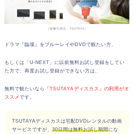
（画像引用元：TSUTAYA）
ドラマ『臨場』をブルーレイやDVDで観たい方、
もしくは「U-NEXT」に以前無料お試し登録をしてい
た方で、再度お試し登録ができない方は、
無料で観たいなら
「TSUTAYAディスカス」の利用がオ
ススメ
です。
TSUTAYAディスカスは宅配DVDレンタルの動画
サービスですが、
30日間は無料お試し期間
にな