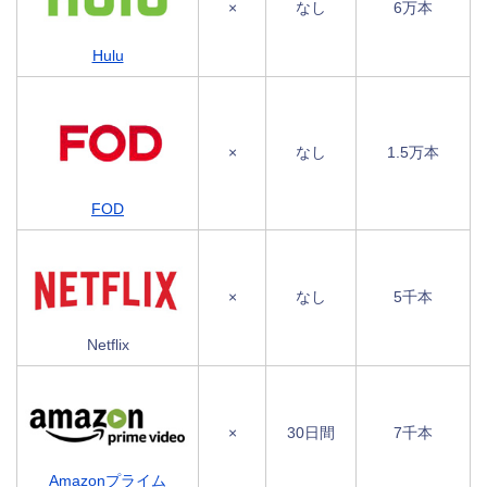
×
なし
6万本
Hulu
×
なし
1.5万本
FOD
×
なし
5千本
Netflix
×
30日間
7千本
Amazonプライム