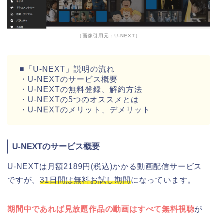
（画像引用元：U-NEXT）
■「U-NEXT」説明の流れ
・U-NEXTのサービス概要
・U-NEXTの無料登録、解約方法
・U-NEXTの5つのオススメとは
・U-NEXTのメリット、デメリット
U-NEXTのサービス概要
U-NEXTは月額2189円(税込)かかる動画配信サービス
ですが、
31日間は無料お試し期間
になっています。
期間中であれば見放題作品の動画はすべて無料視聴
が