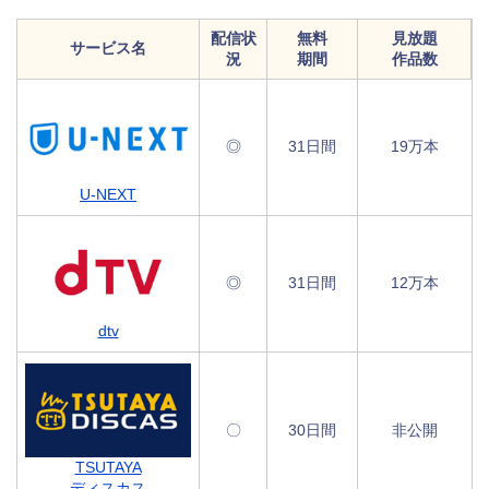
配信状
無料
見放題
サービス名
況
期間
作品数
◎
31日間
19万本
U-NEXT
◎
31日間
12万本
dtv
〇
30日間
非公開
TSUTAYA
ディスカス