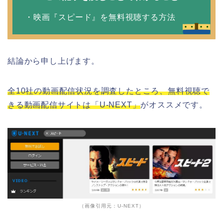
・映画『スピード』を無料視聴する方法
結論から申し上げます。
全10社の動画配信状況を調査したところ、無料視聴で
きる動画配信サイトは「U-NEXT」
がオススメです。
（画像引用元：U-NEXT）