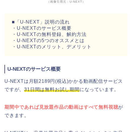
（画像引用元：U-NEXT）
■「U-NEXT」説明の流れ
・U-NEXTのサービス概要
・U-NEXTの無料登録、解約方法
・U-NEXTの5つのオススメとは
・U-NEXTのメリット、デメリット
U-NEXTのサービス概要
U-NEXTは月額2189円(税込)かかる動画配信サービス
ですが、
31日間は無料お試し期間
になっています。
期間中であれば見放題作品の動画はすべて無料視聴
が
できます。