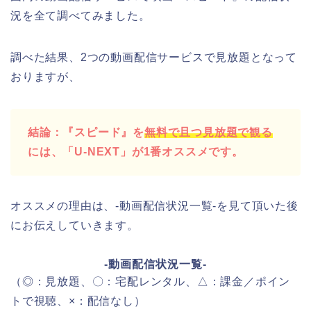
況を全て調べてみました。
調べた結果、2つの動画配信サービスで見放題となって
おりますが、
結論：『スピード』を
無料で且つ見放題で観る
には、「U-NEXT」が1番オススメです。
オススメの理由は、-動画配信状況一覧-を見て頂いた後
にお伝えしていきます。
-動画配信状況一覧-
（◎：見放題、〇：宅配レンタル、△：課金／ポイン
トで視聴、×：配信なし）