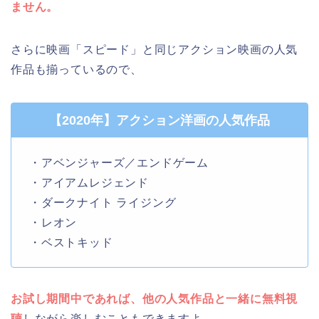
ません。
さらに映画「スピード」と同じアクション映画の人気
作品も揃っているので、
【2020年】アクション洋画の人気作品
・アベンジャーズ／エンドゲーム
・アイアムレジェンド
・ダークナイト ライジング
・レオン
・ベストキッド
お試し期間中であれば、他の人気作品と一緒に無料視
聴
しながら楽しむこともできますよ。