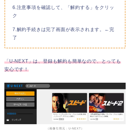
6.注意事項を確認して、「解約する」をクリッ
ク
7.解約手続きは完了画面が表示されます。←完
了
「U-NEXT」は、登録も解約も簡単なので、とっても
安心です！
（画像引用元：U-NEXT）