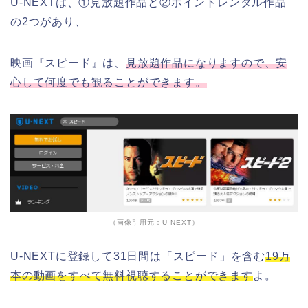
U-NEXTは、①見放題作品と②ポイントレンタル作品
の2つがあり、
映画『スピード』は、
見放題作品になりますので、安
心して何度でも観ることができます。
（画像引用元：U-NEXT）
U-NEXTに登録して31日間は「スピード」を含む
19万
本の動画をすべて無料視聴することができます
よ。