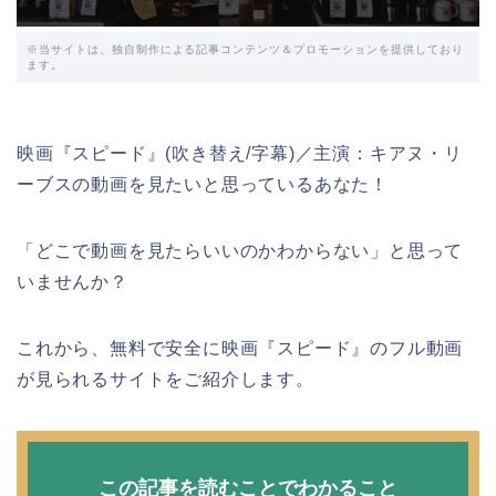
※当サイトは、独自制作による記事コンテンツ＆プロモーションを提供しており
ます。
映画『スピード』(吹き替え/字幕)／主演：キアヌ・リ
ーブスの動画を見たいと思っているあなた！
「どこで動画を見たらいいのかわからない」と思って
いませんか？
これから、無料で安全に映画『スピード』のフル動画
が見られるサイトをご紹介します。
この記事を読むことでわかること