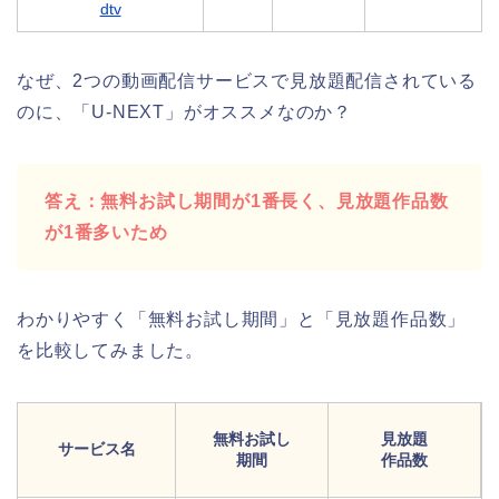
dtv
なぜ、2つの動画配信サービスで見放題配信されている
のに、「U-NEXT」がオススメなのか？
答え：無料お試し期間が1番長く、見放題作品数
が1番多いため
わかりやすく「無料お試し期間」と「見放題作品数」
を比較してみました。
無料お試し
見放題
サービス名
期間
作品数