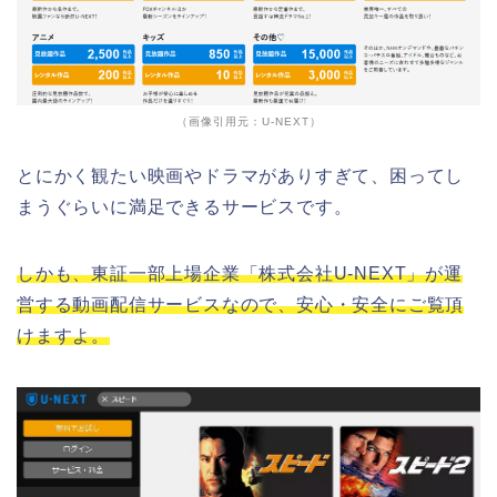
（画像引用元：U-NEXT）
とにかく観たい映画やドラマがありすぎて、困ってし
まうぐらいに満足できるサービスです。
しかも、東証一部上場企業「株式会社U-NEXT」が運
営する動画配信サービスなので、安心・安全にご覧頂
けますよ。