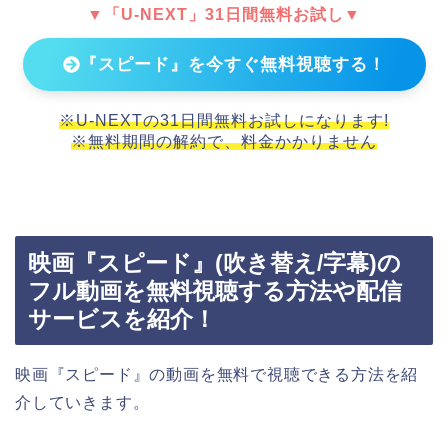
▼「U-NEXT」31日間無料お試し▼
『スピード』を今すぐ無料視聴する！
※U-NEXTの31日間無料お試しになります!
※無料期間の解約で、料金かかりません
映画『スピード』(吹き替え/字幕)の
フル動画を無料視聴する方法や配信
サービスを紹介！
映画『スピード』の動画を無料で視聴できる方法を紹
介していきます。