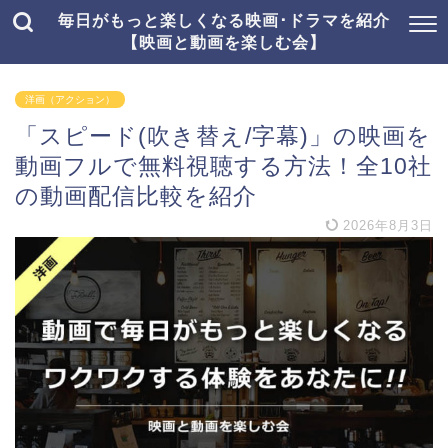
毎日がもっと楽しくなる映画･ドラマを紹介
【映画と動画を楽しむ会】
洋画（アクション）
「スピード(吹き替え/字幕)」の映画を
動画フルで無料視聴する方法！全10社
の動画配信比較を紹介
2026年8月3日