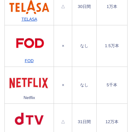
△
30日間
1万本
TELASA
×
なし
1.5万本
FOD
×
なし
5千本
Netflix
△
31日間
12万本