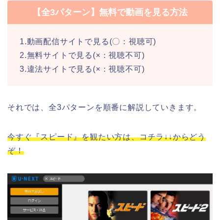
【全3パターン】無料で動画を見る方法
1.動画配信サイトで見る(〇：視聴可)
2.無料サイトで見る(×：視聴不可)
3.違法サイトで見る(×：視聴不可)
それでは、全3パターンを順番に解説していきます。
今すぐ『スピード』を観たい方は、コチラ↓↓からどう
ぞ！