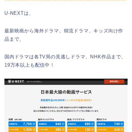
U-NEXTは、
最新映画から海外ドラマ、韓流ドラマ、キッズ向け作
品まで、
国内ドラマは各TV局の見逃しドラマ、NHK作品まで、
19万本以上も配信中！