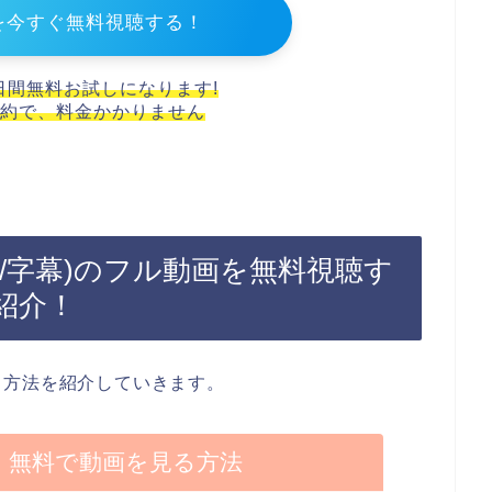
を今すぐ無料視聴する！
1日間無料お試しになります!
約で、料金かかりません
/字幕)のフル動画を無料視聴す
紹介！
る方法を紹介していきます。
】無料で動画を見る方法