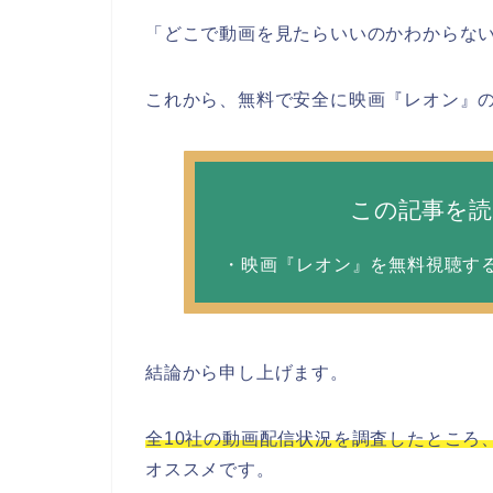
「どこで動画を見たらいいのかわからな
これから、無料で安全に映画『レオン』
この記事を
・映画『レオン』を無料視聴す
結論から申し上げます。
全10社の動画配信状況を調査したところ、
オススメです。