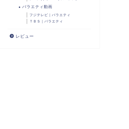
バラエティ動画
フジテレビ｜バラエティ
ＴＢＳ｜バラエティ
レビュー