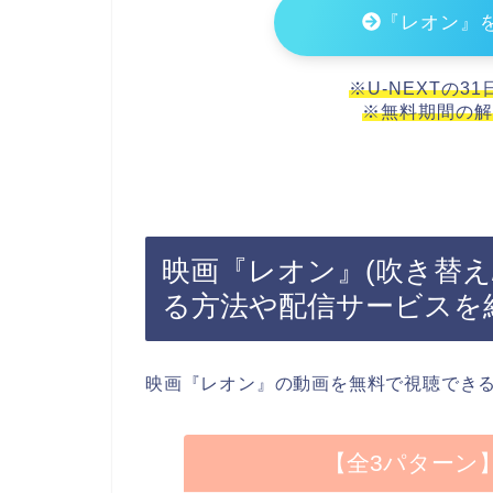
『レオン』
※U-NEXTの3
※無料期間の解
映画『レオン』(吹き替え
る方法や配信サービスを
映画『レオン』の動画を無料で視聴でき
【全3パターン