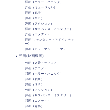
洋画（ホラー・パニック）
洋画（ミュージカル）
洋画（戦争）
洋画（ＳＦ）
洋画（アクション）
洋画（サスペンス・ミステリー）
洋画（コメディ）
洋画(ファンタジー・アドベンチャ
ー)
洋画（ヒューマン・ドラマ）
邦画(映画動画)
邦画（恋愛・ラブコメ）
邦画（アニメ）
邦画（ホラー・パニック）
邦画（戦争）
邦画（ＳＦ）
邦画（アクション）
邦画（サスペンス・ミステリー）
邦画（コメディ）
邦画（青春）