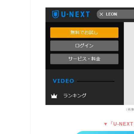
（画像
▼「U-NEX