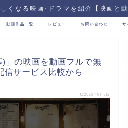
しくなる映画･ドラマを紹介【映画と
動画作品一覧
レビュー
お問い合わせ
サ
幕)」の映画を動画フルで無
配信サービス比較から
2026年8月3日